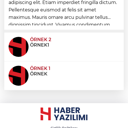
adipiscing elit. Etiam imperdiet fringilla dictum.
Pellentesque euismod at felis sit amet
Bursa Tabip Odası: Hekimlik 5 dakikaya
maximus. Mauris ornare arcu pulvinar tellus
sığmaz
dignissim tincidunt. Vivamus condimentum
ultricies dictum. Donec id odio posuere,
condimentum eros et, faucibus sapien. Praese
ÖRNEK 2
ÖRNEK1
ÖRNEK 1
ÖRNEK