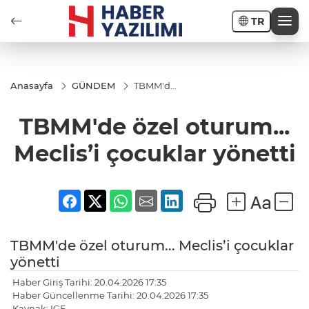
TR
Anasayfa
GÜNDEM
TBMM'de
özel
oturum...
TBMM'de özel oturum...
Meclis’i
çocuklar
yönetti
Meclis’i çocuklar yönetti
TBMM'de özel oturum... Meclis’i çocuklar
yönetti
Haber Giriş Tarihi: 20.04.2026 17:35
Haber Güncellenme Tarihi: 20.04.2026 17:35
Kaynak: IGF