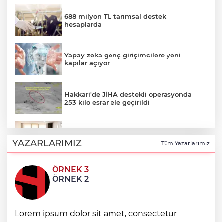
688 milyon TL tarımsal destek
hesaplarda
Yapay zeka genç girişimcilere yeni
kapılar açıyor
Hakkari'de JİHA destekli operasyonda
253 kilo esrar ele geçirildi
Keşan Kent Konseyi'nden muhtarlara
nezaket ziyareti
YAZARLARIMIZ
Tüm Yazarlarımız
ÖRNEK 3
İstanbul Maltepe’de çocuklar kitapların
ÖRNEK 2
renkli dünyasında
Lorem ipsum dolor sit amet, consectetur
Edirne Keşan’dan Elazığ'a gönül köprüsü