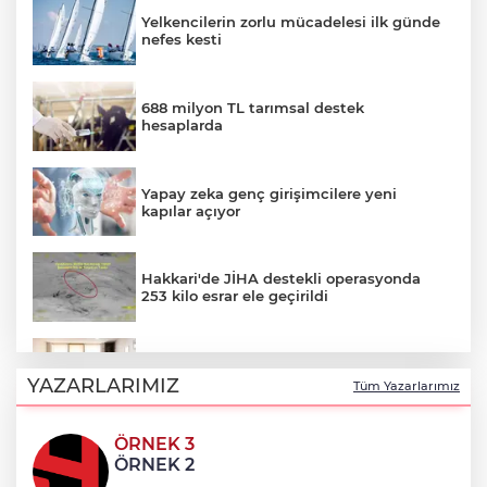
Yelkencilerin zorlu mücadelesi ilk günde
nefes kesti
688 milyon TL tarımsal destek
hesaplarda
Yapay zeka genç girişimcilere yeni
kapılar açıyor
Hakkari'de JİHA destekli operasyonda
253 kilo esrar ele geçirildi
Keşan Kent Konseyi'nden muhtarlara
nezaket ziyareti
YAZARLARIMIZ
Tüm Yazarlarımız
ÖRNEK 3
İstanbul Maltepe’de çocuklar kitapların
ÖRNEK 2
renkli dünyasında