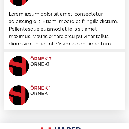
Lorem ipsum dolor sit amet, consectetur
Edirne Keşan’dan Elazığ'a gönül köprüsü
adipiscing elit. Etiam imperdiet fringilla dictum.
Pellentesque euismod at felis sit amet
Bursa Tabip Odası: Hekimlik 5 dakikaya
maximus. Mauris ornare arcu pulvinar tellus
sığmaz
dignissim tincidunt. Vivamus condimentum
ultricies dictum. Donec id odio posuere,
condimentum eros et, faucibus sapien. Praese
ÖRNEK 2
ÖRNEK1
ÖRNEK 1
ÖRNEK