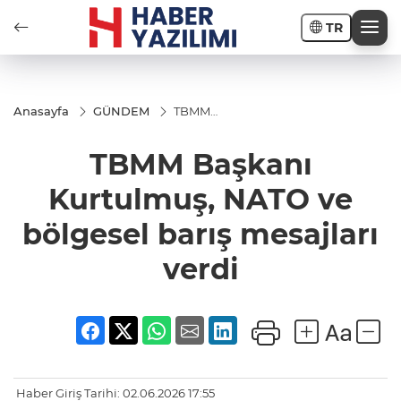
TR
Anasayfa
GÜNDEM
TBMM
Başkanı
Kurtulmuş,
TBMM Başkanı
NATO ve
bölgesel
barış
Kurtulmuş, NATO ve
mesajları
verdi
bölgesel barış mesajları
verdi
Haber Giriş Tarihi: 02.06.2026 17:55