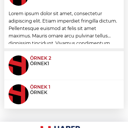
Lorem ipsum dolor sit amet, consectetur
Edirne Keşan’dan Elazığ'a gönül köprüsü
adipiscing elit. Etiam imperdiet fringilla dictum.
Pellentesque euismod at felis sit amet
Bursa Tabip Odası: Hekimlik 5 dakikaya
maximus. Mauris ornare arcu pulvinar tellus
sığmaz
dignissim tincidunt. Vivamus condimentum
ultricies dictum. Donec id odio posuere,
condimentum eros et, faucibus sapien. Praese
ÖRNEK 2
ÖRNEK1
ÖRNEK 1
ÖRNEK