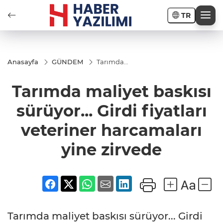
TR
Anasayfa
GÜNDEM
Tarımda
maliyet
baskısı
Tarımda maliyet baskısı
sürüyor...
Girdi
fiyatları
sürüyor... Girdi fiyatları
veteriner
harcamaları
veteriner harcamaları
yine zirvede
yine zirvede
Tarımda maliyet baskısı sürüyor... Girdi