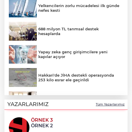
Yelkencilerin zorlu mücadelesi ilk günde
nefes kesti
688 milyon TL tarımsal destek
hesaplarda
Yapay zeka genç girişimcilere yeni
kapılar açıyor
Hakkari'de JİHA destekli operasyonda
253 kilo esrar ele geçirildi
Keşan Kent Konseyi'nden muhtarlara
nezaket ziyareti
YAZARLARIMIZ
Tüm Yazarlarımız
ÖRNEK 3
İstanbul Maltepe’de çocuklar kitapların
ÖRNEK 2
renkli dünyasında