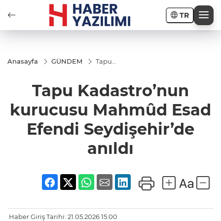
TR
Anasayfa
GÜNDEM
Tapu
Kadastro’nun
kurucusu
Tapu Kadastro’nun
Mahmûd
Esad Efendi
Seydişehir’de
kurucusu Mahmûd Esad
anıldı
Efendi Seydişehir’de
anıldı
Haber Giriş Tarihi: 21.05.2026 15:00