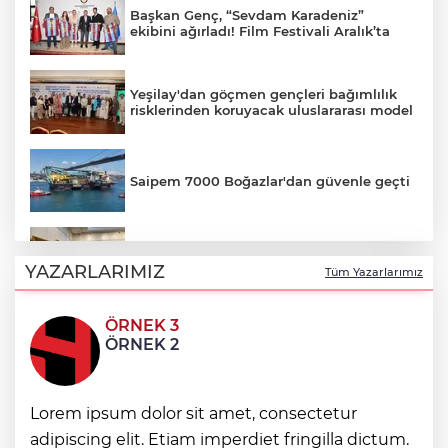
Başkan Genç, “Sevdam Karadeniz”
ekibini ağırladı! Film Festivali Aralık’ta
Yeşilay'dan göçmen gençleri bağımlılık
risklerinden koruyacak uluslararası model
Saipem 7000 Boğazlar'dan güvenle geçti
Ankara'da sabır, emek ve sanat Zafer
Çarşısı’nda hayat buldu
YAZARLARIMIZ
Tüm Yazarlarımız
ÖRNEK 3
Karabağlar Zabıtası'nda aday memurlar
ÖRNEK 2
yemin etti
COP31 için kritik hamle... Kyoto ve Paris
Lorem ipsum dolor sit amet, consectetur
süreçleri Türkiye’de yönetilecek
adipiscing elit. Etiam imperdiet fringilla dictum.