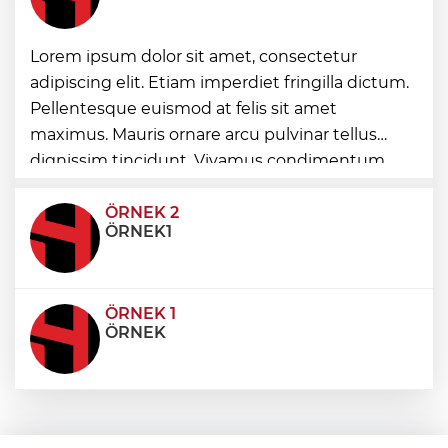
Bursa Büyükşehir Harmancık’ta da yolları
Lorem ipsum dolor sit amet, consectetur
yeniliyor
adipiscing elit. Etiam imperdiet fringilla dictum.
Pellentesque euismod at felis sit amet
maximus. Mauris ornare arcu pulvinar tellus
Ağrı'da toplu sünnet şöleni
dignissim tincidunt. Vivamus condimentum
ultricies dictum. Donec id odio posuere,
condimentum eros et, faucibus sapien. Praese
ÖRNEK 2
ÖRNEK1
ÖRNEK 1
ÖRNEK