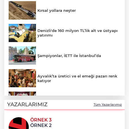
Kırsal yollara neşter
Denizli'de 160 milyon TL’lik alt ve üstyapı
yatırımı
Şampiyonlar, İETT ile İstanbul’da
Ayvalık’ta üretici ve el emeği pazarı renk
katıyor
DAĞDER ve BUMEV'den eğitim için güç
birliği
YAZARLARIMIZ
Tüm Yazarlarımız
ÖRNEK 3
İpsala OSB'nin gelişimi için kritik ziyaret
ÖRNEK 2