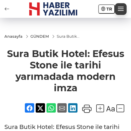
TR
Anasayfa
GÜNDEM
Sura Butik
Hotel:
Efesus
Sura Butik Hotel: Efesus
Stone ile
tarihi
yarımadada
Stone ile tarihi
modern
imza
yarımadada modern
imza
Sura Butik Hotel: Efesus Stone ile tarihi