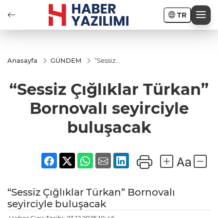
TR
Anasayfa
GÜNDEM
“Sessiz
Çığlıklar
Türkan”
“Sessiz Çığlıklar Türkan”
Bornovalı
seyirciyle
buluşacak
Bornovalı seyirciyle
buluşacak
“Sessiz Çığlıklar Türkan” Bornovalı
seyirciyle buluşacak