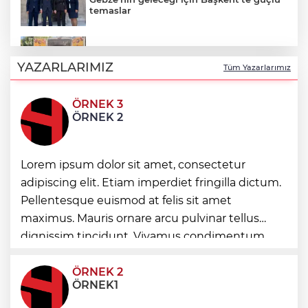
temaslar
Keşan eski İlçe Millî Eğitim Müdürü
vefatının yıl dönümünde anıldı
YAZARLARIMIZ
Tüm Yazarlarımız
ÖRNEK 3
Keşan'da 177 milyon liralık yeni Hükümet
ÖRNEK 2
Konağı'nın temeli atıldı
İzmit'te 3 Çınar Çocuk Evi için kura
Lorem ipsum dolor sit amet, consectetur
çekimi gerçekleştirildi
adipiscing elit. Etiam imperdiet fringilla dictum.
Pellentesque euismod at felis sit amet
maximus. Mauris ornare arcu pulvinar tellus
Kocaeli'de kırsal mahalleye modern yol
dignissim tincidunt. Vivamus condimentum
ultricies dictum. Donec id odio posuere,
condimentum eros et, faucibus sapien. Praese
ÖRNEK 2
ÖRNEK1