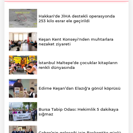
Hakkari'de JİHA destekli operasyonda
253 kilo esrar ele geçirildi
Keşan Kent Konseyi'nden muhtarlara
nezaket ziyareti
İstanbul Maltepe’de çocuklar kitapların
renkli dünyasında
Edirne Keşan’dan Elazığ'a gönül köprüsü
Bursa Tabip Odası: Hekimlik 5 dakikaya
sığmaz
Gebze’nin geleceği için Başkent'te güçlü