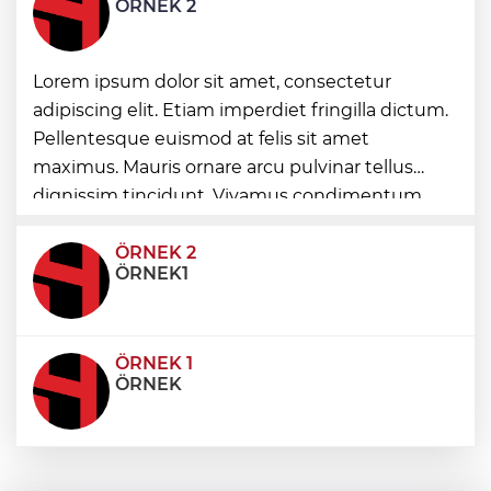
ÖRNEK 2
“Bu Kampta Hayat Var” projesi özel
Lorem ipsum dolor sit amet, consectetur
bireylere yaz tatili sunuyor
adipiscing elit. Etiam imperdiet fringilla dictum.
Pellentesque euismod at felis sit amet
maximus. Mauris ornare arcu pulvinar tellus
Trabzonspor'a büyük destek
dignissim tincidunt. Vivamus condimentum
ultricies dictum. Donec id odio posuere,
condimentum eros et, faucibus sapien. Praese
ÖRNEK 2
ÖRNEK1
ÖRNEK 1
ÖRNEK