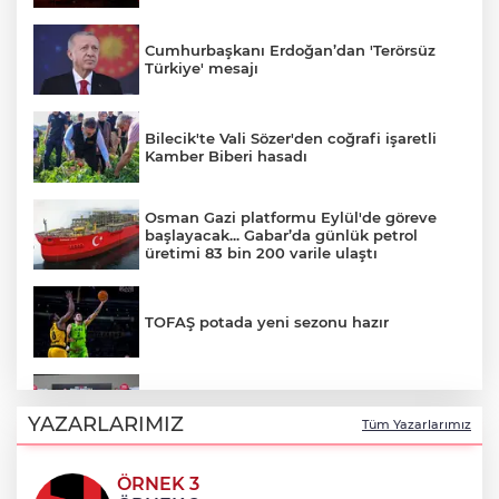
Cumhurbaşkanı Erdoğan’dan 'Terörsüz
Türkiye' mesajı
Bilecik'te Vali Sözer'den coğrafi işaretli
Kamber Biberi hasadı
Osman Gazi platformu Eylül'de göreve
başlayacak... Gabar’da günlük petrol
üretimi 83 bin 200 varile ulaştı
TOFAŞ potada yeni sezonu hazır
BTSO Başkanı Burkay, 2030 vizyonunu
62. Meslek Komitesi ile değerlendirdi
YAZARLARIMIZ
Tüm Yazarlarımız
ÖRNEK 3
Balıkesir’de kıyılar anlık takip ediliyor