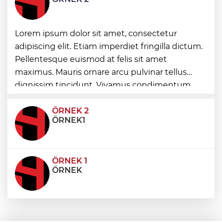
Lorem ipsum dolor sit amet, consectetur
Aydın Kuyucak’ta ulaşım yatırımı
adipiscing elit. Etiam imperdiet fringilla dictum.
Pellentesque euismod at felis sit amet
Başkan Genç’ten Madur Dağı’nda 14
maximus. Mauris ornare arcu pulvinar tellus
kilometrelik asfalt müjdesi
dignissim tincidunt. Vivamus condimentum
ultricies dictum. Donec id odio posuere,
condimentum eros et, faucibus sapien. Praese
ÖRNEK 2
ÖRNEK1
ÖRNEK 1
ÖRNEK