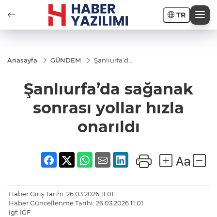
TR
Anasayfa
GÜNDEM
Şanlıurfa’da
sağanak
sonrası
Şanlıurfa’da sağanak
yollar hızla
onarıldı
sonrası yollar hızla
onarıldı
Haber Giriş Tarihi: 26.03.2026 11:01
Haber Güncellenme Tarihi: 26.03.2026 11:01
igf: IGF