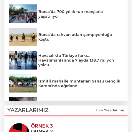
Bursa’da 700 yıllık ruh marşlarla
yaşatılıyor
Bursa'da rahvan atları şampiyonluğa
koştu
Havacılıkta Türkiye farkı...
Havalimanlarında 7 ayda 138,7 milyon
yolcu
İzmitli mahalle muhtarları Sarısu Gençlik
Kampı’nda ağırlandı
Artvin’de aranan 68 kişi yakalandı
YAZARLARIMIZ
Tüm Yazarlarımız
ÖRNEK 3
Bursa İznik 'MobilFest'in üçüncü durağı
ÖRNEK 2
oldu