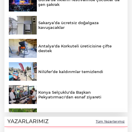
şen şakrak
Sakarya’da ücretsiz doğalgaza
kavuşacaklar
Antalya'da Korkuteli üreticisine çifte
destek
Nilüfer’de kaldırımlar temizlendi
Konya Selçuklu'da Başkan
Pekyatırmacı'dan esnaf ziyareti
Ordu Perşembe’de mahalleler asfalt
konforuna kavuştu
YAZARLARIMIZ
Tüm Yazarlarımız