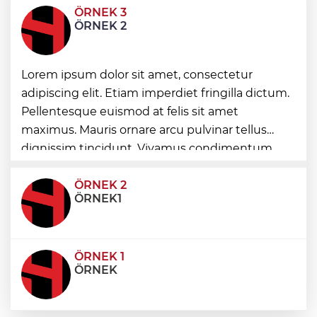
ÖRNEK 3
Eskişehir Büyükşehir’den kırsal
ÖRNEK 2
mahallelere yol yatırımı
İstanbul Beylikdüzü’nde yaz spor kursları
Lorem ipsum dolor sit amet, consectetur
devam ediyor
adipiscing elit. Etiam imperdiet fringilla dictum.
Pellentesque euismod at felis sit amet
Konya'da Başkan Altay öğrencilerin
maximus. Mauris ornare arcu pulvinar tellus
heyecanına ortak oldu
dignissim tincidunt. Vivamus condimentum
ultricies dictum. Donec id odio posuere,
condimentum eros et, faucibus sapien. Praese
ÖRNEK 2
ÖRNEK1
ÖRNEK 1
ÖRNEK