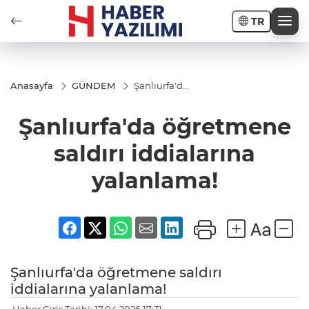
TR
Anasayfa
GÜNDEM
Şanlıurfa'da
öğretmene
saldırı
Şanlıurfa'da öğretmene
iddialarına
yalanlama!
saldırı iddialarına
yalanlama!
Şanlıurfa'da öğretmene saldırı
iddialarına yalanlama!