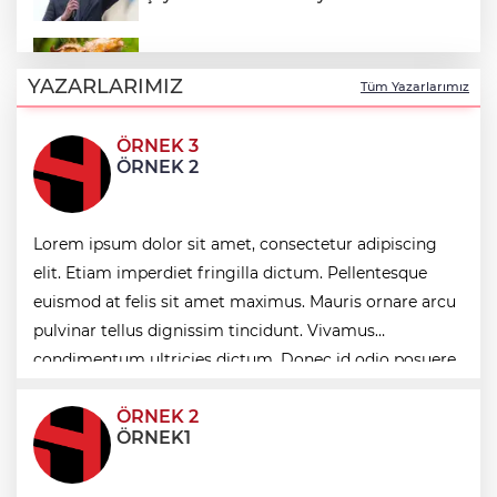
Fındık alım fiyatları açıklandı... Alımlar 24
Ağustos'ta başlıyor
YAZARLARIMIZ
Tüm Yazarlarımız
ÖRNEK 3
6 yıl önceki kaçak avın failleri tespit
ÖRNEK 2
edildi! 5 yaban keçisi için ceza uygulandı
Lorem ipsum dolor sit amet, consectetur adipiscing
Carettalar yeni sezona hırslı başladı
elit. Etiam imperdiet fringilla dictum. Pellentesque
euismod at felis sit amet maximus. Mauris ornare arcu
Balıkesir'de Kepsut’a Kent Lokantası ve
pulvinar tellus dignissim tincidunt. Vivamus
altyapı desteği
condimentum ultricies dictum. Donec id odio posuere,
condimentum eros et, faucibus sapien. Praese
ÖRNEK 2
ÖRNEK1