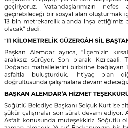
geçiriyoruz. Vatandaşlarımızın nefes a
geçirebileceği bir sosyal alan oluşturmak i
13 bin metrekarelik alanda inşa ettiğimiz
olacak” dedi.
“
11 KİLOMETRELİK GÜZERGÂH SİL BAŞTA
Başkan Alemdar ayrıca, “İlçemizin kırsal
aralıksız sürüyor. Son olarak Kızılcaali, 
Doğancı mahallelerini birbirine bağlayan 1
asfaltla buluşturduk. İhtiyaç olan d
doğrultusunda çalışmalara devam edeceğiz
BAŞKAN ALEMDAR’A HİZMET TEŞEKKÜR
Söğütlü Belediye Başkanı Selçuk Kurt ise alt
şükür çalışmalar son sürat devam ediyor. Al
Asfalt konusunda müteşekkiriz. Söğütlü ol
zaman almadık. Yusuf Başkanımızın bir buçu