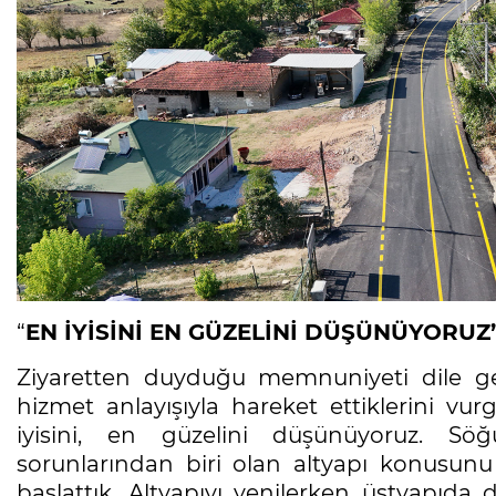
“
EN İYİSİNİ EN GÜZELİNİ DÜŞÜNÜYORUZ
Ziyaretten duyduğu memnuniyeti dile get
hizmet anlayışıyla hareket ettiklerini vu
iyisini, en güzelini düşünüyoruz. Söğ
sorunlarından biri olan altyapı konusunu
başlattık. Altyapıyı yenilerken üstyapıda