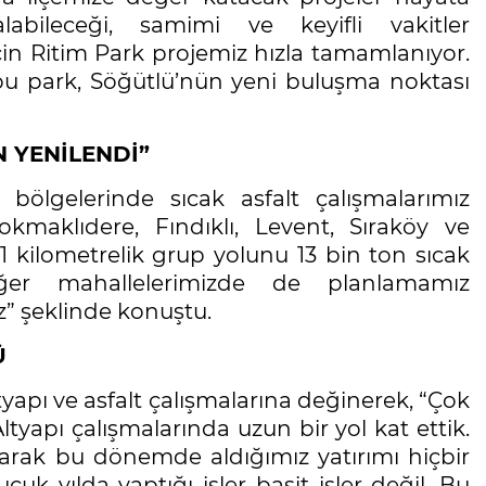
labileceği, samimi ve keyifli vakitler
çin Ritim Park projemiz hızla tamamlanıyor.
 bu park, Söğütlü’nün yeni buluşma noktası
N YENİLENDİ”
 bölgelerinde sıcak asfalt çalışmalarımız
Tokmaklıdere, Fındıklı, Levent, Sıraköy ve
1 kilometrelik grup yolunu 13 bin ton sıcak
iğer mahallelerimizde de planlamamız
” şeklinde konuştu.
Ü
yapı ve asfalt çalışmalarına değinerek, “Çok
tyapı çalışmalarında uzun bir yol kat ettik.
arak bu dönemde aldığımız yatırımı hiçbir
k yılda yaptığı işler basit işler değil. Bu