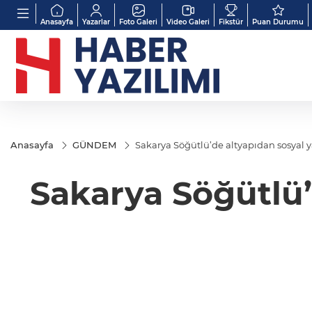
Anasayfa
Yazarlar
Foto Galeri
Video Galeri
Fikstür
Puan Durumu
Anasayfa
GÜNDEM
Sakarya Söğütlü’de altyapıdan sosya
Sakarya Söğütlü