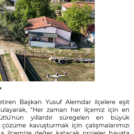
”
iren Başkan Yusuf Alemdar ilçelere eşit
rgulayarak, “Her zaman her ilçemiz için en
ütlü’nün yıllardır süregelen en büyük
 çözüme kavuşturmak için çalışmalarımızı
 da ilçemize değer katacak projeler hayata