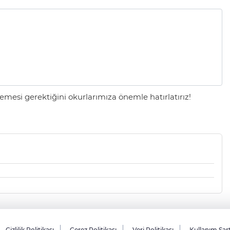
mesi gerektiğini okurlarımıza önemle hatırlatırız!
Gizlilik Politikası
Çerez Politikası
Veri Politikası
Kullanım Şar