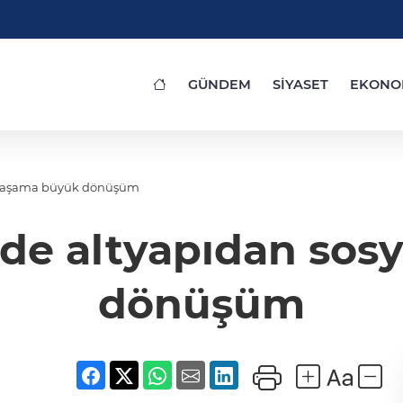
GÜNDEM
SİYASET
EKONO
l yaşama büyük dönüşüm
’de altyapıdan sos
dönüşüm