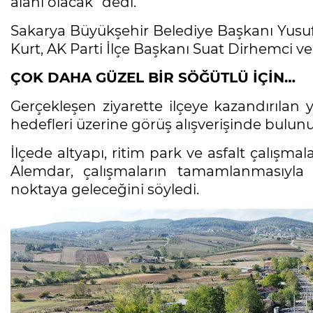
alanı olacak” dedi.
Sakarya Büyükşehir Belediye Başkanı Yusuf
Kurt, AK Parti İlçe Başkanı Suat Dirhemci ve 
ÇOK DAHA GÜZEL BİR SÖĞÜTLÜ İÇİN…
Gerçekleşen ziyarette ilçeye kazandırılan 
hedefleri üzerine görüş alışverişinde bulunu
İlçede altyapı, ritim park ve asfalt çalışma
Alemdar, çalışmaların tamamlanmasıyla 
noktaya geleceğini söyledi.