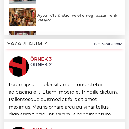
Ayvalık’ta üretici ve el emeği pazarı renk
katıyor
DAĞDER ve BUMEV'den eğitim için güç
birliği
YAZARLARIMIZ
Tüm Yazarlarımız
ÖRNEK 3
İpsala OSB'nin gelişimi için kritik ziyaret
ÖRNEK 2
Bursa Büyükşehir Harmancık’ta da yolları
Lorem ipsum dolor sit amet, consectetur
yeniliyor
adipiscing elit. Etiam imperdiet fringilla dictum.
Pellentesque euismod at felis sit amet
maximus. Mauris ornare arcu pulvinar tellus
Ağrı'da toplu sünnet şöleni
dignissim tincidunt. Vivamus condimentum
ultricies dictum. Donec id odio posuere,