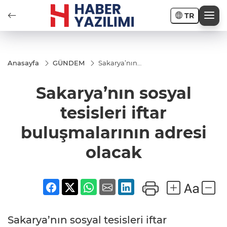
TR
Anasayfa
GÜNDEM
Sakarya’nın
sosyal tesisleri
iftar
Sakarya’nın sosyal
buluşmalarının
adresi olacak
tesisleri iftar
buluşmalarının adresi
olacak
Sakarya’nın sosyal tesisleri iftar