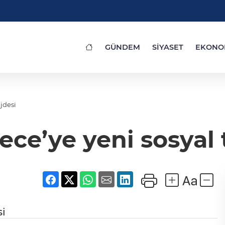
GÜNDEM
SİYASET
EKONO
jdesi
ce’ye yeni sosyal 
si