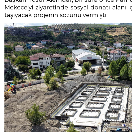
Mekece’yi ziyaretinde sosyal donatı alanı, ç
taşıyacak projenin sözünü vermişti.