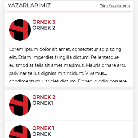
İstanbul’da suç çetelerine operasyon!
YAZARLARIMIZ
Tüm Yazarlarımız
ÖRNEK 3
BİK’ten gazete ve internet haber
ÖRNEK 2
sitelerine mevzuat eğitimi
Lorem ipsum dolor sit amet, consectetur adipiscing
Manisa'da 25 yıllık soruna neşter
elit. Etiam imperdiet fringilla dictum. Pellentesque
euismod at felis sit amet maximus. Mauris ornare arcu
Sağlık çalışanlarından ücret ve emeklilik
pulvinar tellus dignissim tincidunt. Vivamus
reformu çağrısı
condimentum ultricies dictum. Donec id odio posuere,
condimentum eros et, faucibus sapien. Praese
ÖRNEK 2
ÖRNEK1
ÖRNEK 1
ÖRNEK