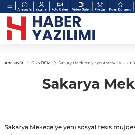
Anasayfa
Yazarlar
Foto Galeri
Video Galeri
Fikstür
Puan Durumu
Anasayfa
GÜNDEM
Sakarya Mekece’ye yeni sosyal tesis mü
Sakarya Meke
Sakarya Mekece’ye yeni sosyal tesis müjde