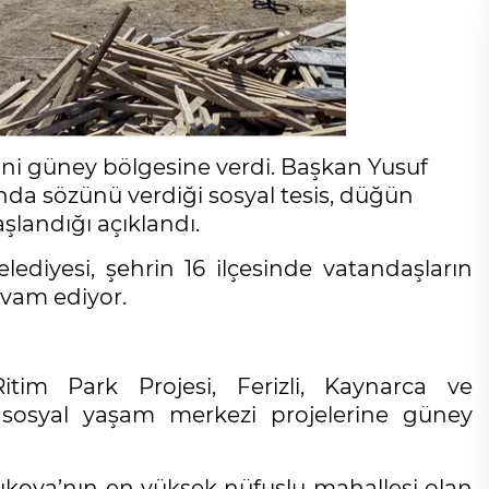
ini güney bölgesine verdi. Başkan Yusuf
a sözünü verdiği sosyal tesis, düğün
şlandığı açıklandı.
ediyesi, şehrin 16 ilçesinde vatandaşların
evam ediyor.
itim Park Projesi, Ferizli, Kaynarca ve
 sosyal yaşam merkezi projelerine güney
kova’nın en yüksek nüfuslu mahallesi olan