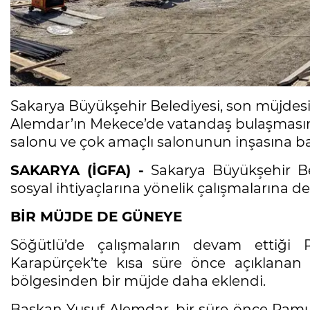
Sakarya Büyükşehir Belediyesi, son müjdes
Alemdar’ın Mekece’de vatandaş bulaşmasınd
salonu ve çok amaçlı salonunun inşasına ba
SAKARYA (İGFA) -
Sakarya Büyükşehir Bel
sosyal ihtiyaçlarına yönelik çalışmalarına d
BİR MÜJDE DE GÜNEYE
Söğütlü’de çalışmaların devam ettiği R
Karapürçek’te kısa süre önce açıklanan
bölgesinden bir müjde daha eklendi.
Başkan Yusuf Alemdar, bir süre önce Pamu