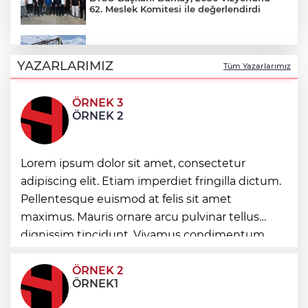
62. Meslek Komitesi ile değerlendirdi
Balıkesir’de kıyılar anlık takip ediliyor
YAZARLARIMIZ
Tüm Yazarlarımız
ÖRNEK 3
“Bu Kampta Hayat Var” projesi özel
ÖRNEK 2
bireylere yaz tatili sunuyor
Lorem ipsum dolor sit amet, consectetur
Trabzonspor'a büyük destek
adipiscing elit. Etiam imperdiet fringilla dictum.
Pellentesque euismod at felis sit amet
Eskişehir'de kırsal mahallelere yeni su
maximus. Mauris ornare arcu pulvinar tellus
depoları
dignissim tincidunt. Vivamus condimentum
ultricies dictum. Donec id odio posuere,
condimentum eros et, faucibus sapien. Praese
ÖRNEK 2
ÖRNEK1