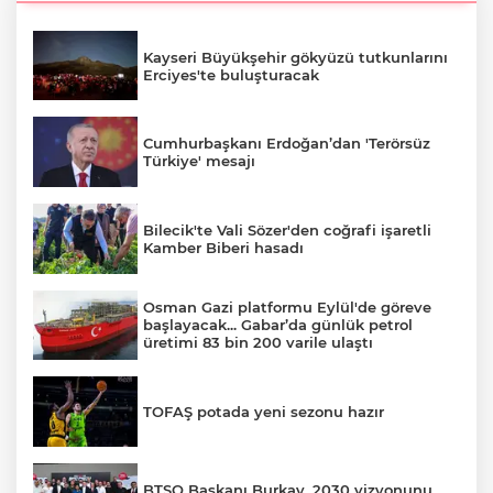
Kayseri Büyükşehir gökyüzü tutkunlarını
Erciyes'te buluşturacak
Cumhurbaşkanı Erdoğan’dan 'Terörsüz
Türkiye' mesajı
Bilecik'te Vali Sözer'den coğrafi işaretli
Kamber Biberi hasadı
Osman Gazi platformu Eylül'de göreve
başlayacak... Gabar’da günlük petrol
üretimi 83 bin 200 varile ulaştı
TOFAŞ potada yeni sezonu hazır
BTSO Başkanı Burkay, 2030 vizyonunu