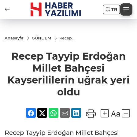
TR
Anasayfa
GÜNDEM
Recep
Tayyip
Erdoğan
Recep Tayyip Erdoğan
Millet
Bahçesi
Kayserililerin
Millet Bahçesi
uğrak yeri
oldu
Kayserililerin uğrak yeri
oldu
Recep Tayyip Erdoğan Millet Bahçesi