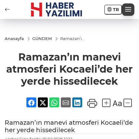
TR
Anasayfa
GÜNDEM
Ramazan’ın
manevi
atmosferi
Ramazan’ın manevi
Kocaeli’de
her yerde
hissedilecek
atmosferi Kocaeli’de her
yerde hissedilecek
Ramazan’ın manevi atmosferi Kocaeli’de
her yerde hissedilecek