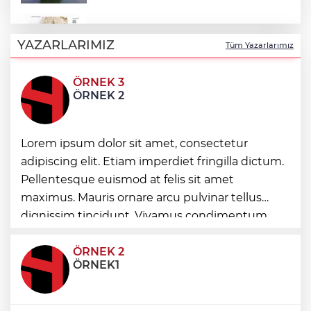
Türk Tarih Kurumu’ndan tarihi içerikler
tek platformda
YAZARLARIMIZ
Tüm Yazarlarımız
ÖRNEK 3
Türkiye ile Vietnam arasında 'hava'da
ÖRNEK 2
yeni dönem... Sefer kapasitesi artırıldı
Görevden uzaklaştırılan Utku Caner
Lorem ipsum dolor sit amet, consectetur
Çaykara hakkında tahliye kararı
adipiscing elit. Etiam imperdiet fringilla dictum.
Pellentesque euismod at felis sit amet
Fındık alım fiyatları açıklandı... Alımlar 24
maximus. Mauris ornare arcu pulvinar tellus
Ağustos'ta başlıyor
dignissim tincidunt. Vivamus condimentum
ultricies dictum. Donec id odio posuere,
condimentum eros et, faucibus sapien. Praese
ÖRNEK 2
ÖRNEK1