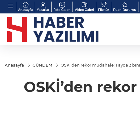
Anasayfa
Yazarlar
Foto Galeri
Video Galeri
Fikstür
Puan Durumu
Anasayfa
GÜNDEM
OSKİ’den rekor müdahale: 1 ayda 3 bini
OSKİ’den rekor