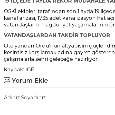
19 İLÇEDE 1 AYDA REKOR MÜDAHALE YA
OSKİ ekipleri tarafından son 1 ayda 19 ilçede
kanal arızası, 1735 adet kanalizasyon hat aç
vatandaşların mağduriyet yaşamalarının ön
VATANDAŞLARDAN TAKDİR TOPLUYOR
Öte yandan Ordu’nun altyapısını güçlendirm
kesintisiz karşılamak adına gayret gösteren 
çalışmalarla şehri geleceğe hazırlıyor.
Kaynak: IGF
Yorum Ekle
Adınız Soyadınız