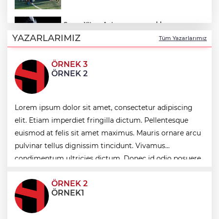
SpaceX'ten Ay'a çarpma açıklaması:
Sorumlu uzay operasyonları için
YAZARLARIMIZ
Tüm Yazarlarımız
çalışıyoruz
ÖRNEK 3
İzmir Bornova’da doğal lezzetler halkla
ÖRNEK 2
buluşuyor
Kayseri Büyükşehir'de lavanta hasadı
Lorem ipsum dolor sit amet, consectetur adipiscing
başladı
elit. Etiam imperdiet fringilla dictum. Pellentesque
euismod at felis sit amet maximus. Mauris ornare arcu
pulvinar tellus dignissim tincidunt. Vivamus
Mersin’de alzheimer hastalarına umut
condimentum ultricies dictum. Donec id odio posuere,
condimentum eros et, faucibus sapien. Praese
ÖRNEK 2
ÖRNEK1