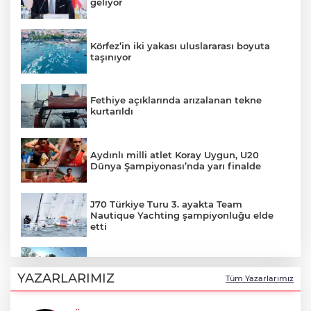
geliyor
Körfez’in iki yakası uluslararası boyuta
taşınıyor
Fethiye açıklarında arızalanan tekne
kurtarıldı
Aydınlı milli atlet Koray Uygun, U20
Dünya Şampiyonası’nda yarı finalde
J70 Türkiye Turu 3. ayakta Team
Nautique Yachting şampiyonluğu elde
etti
Bursa’da 700 yıllık ruh marşlarla
yaşatılıyor
YAZARLARIMIZ
Tüm Yazarlarımız