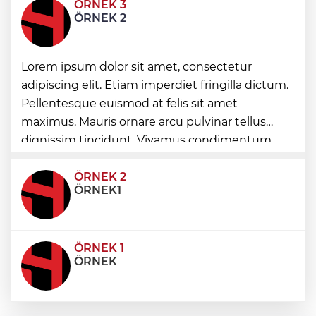
ÖRNEK 3
Bursa'da rahvan atları şampiyonluğa
ÖRNEK 2
koştu
Havacılıkta Türkiye farkı...
Lorem ipsum dolor sit amet, consectetur
Havalimanlarında 7 ayda 138,7 milyon
yolcu
adipiscing elit. Etiam imperdiet fringilla dictum.
Pellentesque euismod at felis sit amet
İzmitli mahalle muhtarları Sarısu Gençlik
maximus. Mauris ornare arcu pulvinar tellus
Kampı’nda ağırlandı
dignissim tincidunt. Vivamus condimentum
ultricies dictum. Donec id odio posuere,
condimentum eros et, faucibus sapien. Praese
ÖRNEK 2
ÖRNEK1
ÖRNEK 1
ÖRNEK