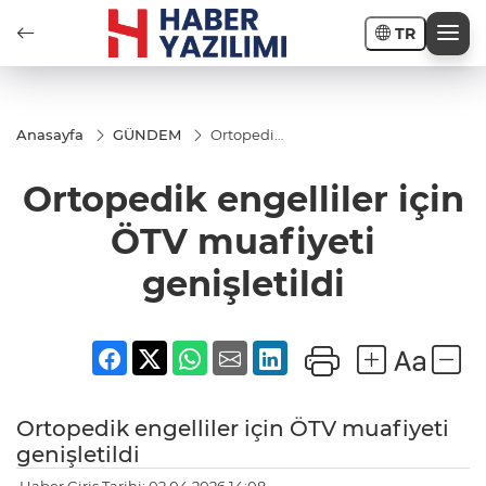
TR
Anasayfa
GÜNDEM
Ortopedik
engelliler
için ÖTV
Ortopedik engelliler için
muafiyeti
genişletildi
ÖTV muafiyeti
genişletildi
Ortopedik engelliler için ÖTV muafiyeti
genişletildi