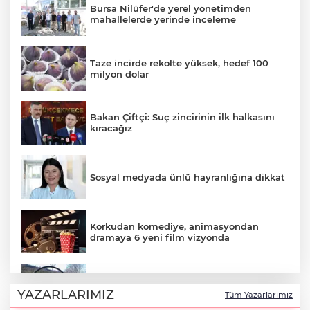
Bursa Nilüfer'de yerel yönetimden
mahallelerde yerinde inceleme
Taze incirde rekolte yüksek, hedef 100
milyon dolar
Bakan Çiftçi: Suç zincirinin ilk halkasını
kıracağız
Sosyal medyada ünlü hayranlığına dikkat
Korkudan komediye, animasyondan
dramaya 6 yeni film vizyonda
Sakarya'da ‘Ortaköy Barajı’ için çalışmalar
başladı
YAZARLARIMIZ
Tüm Yazarlarımız