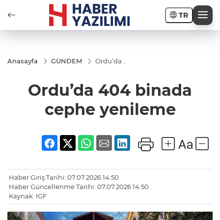
TR
Anasayfa
GÜNDEM
Ordu’da
404
binada
Ordu’da 404 binada
cephe
yenileme
cephe yenileme
Haber Giriş Tarihi: 07.07.2026 14:50
Haber Güncellenme Tarihi: 07.07.2026 14:50
Kaynak: IGF