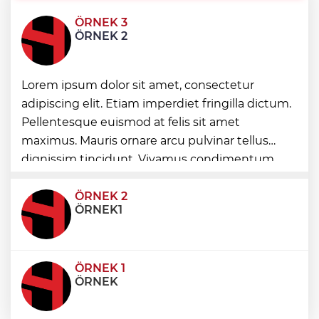
ÖRNEK 3
Orman yangınları şirketler istratejik risk...
ÖRNEK 2
Sigorta açığı büyüyor
Yöresel lezzetler gastronomi sokağında
Lorem ipsum dolor sit amet, consectetur
ziyaretçilerle buluşuyor
adipiscing elit. Etiam imperdiet fringilla dictum.
Pellentesque euismod at felis sit amet
Çin’de Dolphin tayfunu için kırmızı
maximus. Mauris ornare arcu pulvinar tellus
alarm!
dignissim tincidunt. Vivamus condimentum
ultricies dictum. Donec id odio posuere,
condimentum eros et, faucibus sapien. Praese
ÖRNEK 2
ÖRNEK1
ÖRNEK 1
ÖRNEK