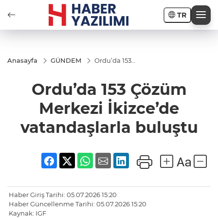
TR
Anasayfa
GÜNDEM
Ordu’da 153
Çözüm
Merkezi
Ordu’da 153 Çözüm
İkizce’de
vatandaşlarla
buluştu
Merkezi İkizce’de
vatandaşlarla buluştu
Haber Giriş Tarihi: 05.07.2026 15:20
Haber Güncellenme Tarihi: 05.07.2026 15:20
Kaynak: IGF