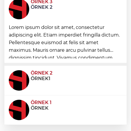
ÖRNEK 3
Uludağ İçecek, 1. FC Nürnberg’in resmi
ÖRNEK 2
sponsoru oldu
Lorem ipsum dolor sit amet, consectetur
VakıfBank, Vanja Ivanovic’i transfer etti
adipiscing elit. Etiam imperdiet fringilla dictum.
Pellentesque euismod at felis sit amet
Kütahya'da Geleneksel Müderris
maximus. Mauris ornare arcu pulvinar tellus
Mahallesi Şenliği coşkusu
dignissim tincidunt. Vivamus condimentum
ultricies dictum. Donec id odio posuere,
condimentum eros et, faucibus sapien. Praese
ÖRNEK 2
ÖRNEK1
ÖRNEK 1
ÖRNEK