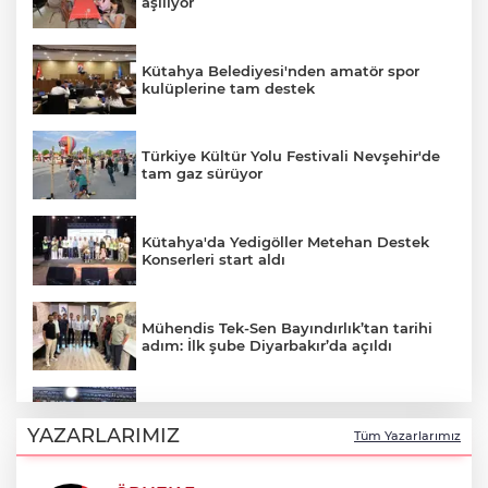
aşılıyor
Kütahya Belediyesi'nden amatör spor
kulüplerine tam destek
Türkiye Kültür Yolu Festivali Nevşehir'de
tam gaz sürüyor
Kütahya'da Yedigöller Metehan Destek
Konserleri start aldı
Mühendis Tek-Sen Bayındırlık’tan tarihi
adım: İlk şube Diyarbakır’da açıldı
Muğla Milas'ta "Mylasa Band" izdihamı
YAZARLARIMIZ
Tüm Yazarlarımız