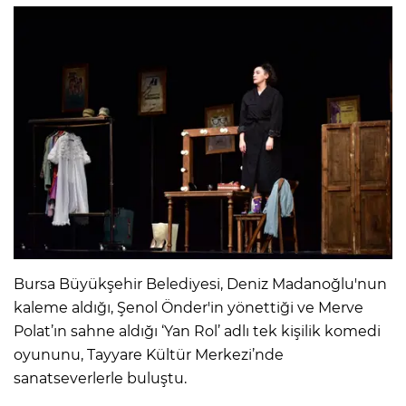
Bursa Büyükşehir Belediyesi, Deniz Madanoğlu'nun
kaleme aldığı, Şenol Önder'in yönettiği ve Merve
Polat’ın sahne aldığı ‘Yan Rol’ adlı tek kişilik komedi
oyununu, Tayyare Kültür Merkezi’nde
sanatseverlerle buluştu.