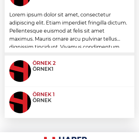
Lorem ipsum dolor sit amet, consectetur
Edirne Keşan’dan Elazığ'a gönül köprüsü
adipiscing elit. Etiam imperdiet fringilla dictum.
Pellentesque euismod at felis sit amet
Bursa Tabip Odası: Hekimlik 5 dakikaya
maximus. Mauris ornare arcu pulvinar tellus
sığmaz
dignissim tincidunt. Vivamus condimentum
ultricies dictum. Donec id odio posuere,
condimentum eros et, faucibus sapien. Praese
ÖRNEK 2
ÖRNEK1
ÖRNEK 1
ÖRNEK