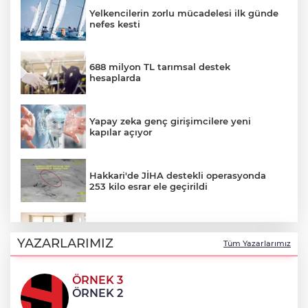
Yelkencilerin zorlu mücadelesi ilk günde
nefes kesti
688 milyon TL tarımsal destek
hesaplarda
Yapay zeka genç girişimcilere yeni
kapılar açıyor
Hakkari'de JİHA destekli operasyonda
253 kilo esrar ele geçirildi
Keşan Kent Konseyi'nden muhtarlara
nezaket ziyareti
YAZARLARIMIZ
Tüm Yazarlarımız
ÖRNEK 3
İstanbul Maltepe’de çocuklar kitapların
ÖRNEK 2
renkli dünyasında