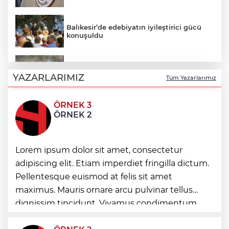
Balıkesir’de edebiyatın iyileştirici gücü
konuşuldu
Enduro tutkunları Kocaeli’de buluştu
YAZARLARIMIZ
Tüm Yazarlarımız
ÖRNEK 3
Mersin’de çocuklar geleneksel oyunlarla
ÖRNEK 2
buluştu
Lorem ipsum dolor sit amet, consectetur
Manisa’da üst geçide asansör kolaylığı
adipiscing elit. Etiam imperdiet fringilla dictum.
Pellentesque euismod at felis sit amet
maximus. Mauris ornare arcu pulvinar tellus
İzmir’in ilk lavanta parkı geliyor
dignissim tincidunt. Vivamus condimentum
ultricies dictum. Donec id odio posuere,