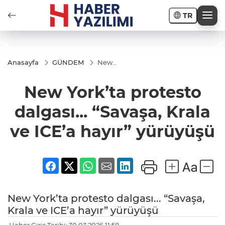
TR
Anasayfa
GÜNDEM
New
York’ta
protesto
New York’ta protesto
dalgası...
“Savaşa,
Krala ve
dalgası... “Savaşa, Krala
ICE’a
hayır”
ve ICE’a hayır” yürüyüşü
yürüyüşü
New York’ta protesto dalgası... “Savaşa,
Krala ve ICE’a hayır” yürüyüşü