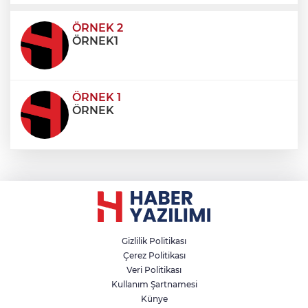
ultricies dictum. Donec id odio posuere,
condimentum eros et, faucibus sapien. Praese
ÖRNEK 2
ÖRNEK1
ÖRNEK 1
ÖRNEK
Gizlilik Politikası
Çerez Politikası
Veri Politikası
Kullanım Şartnamesi
Künye