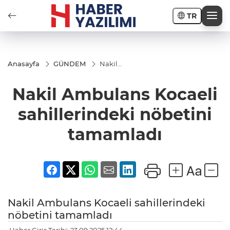
TR
Anasayfa
GÜNDEM
Nakil
Ambulans
Kocaeli
Nakil Ambulans Kocaeli
sahillerindeki
nöbetini
tamamladı
sahillerindeki nöbetini
tamamladı
Nakil Ambulans Kocaeli sahillerindeki
nöbetini tamamladı