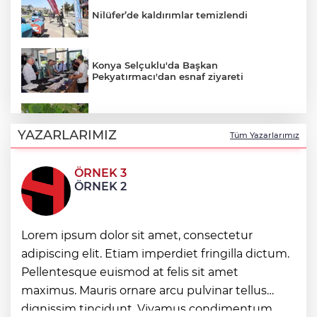
Nilüfer’de kaldırımlar temizlendi
Konya Selçuklu'da Başkan
Pekyatırmacı'dan esnaf ziyareti
Ordu Perşembe’de mahalleler asfalt
konforuna kavuştu
YAZARLARIMIZ
Tüm Yazarlarımız
ÖRNEK 3
Eskişehir Büyükşehir’den kırsal
ÖRNEK 2
mahallelere yol yatırımı
İstanbul Beylikdüzü’nde yaz spor kursları
Lorem ipsum dolor sit amet, consectetur
devam ediyor
adipiscing elit. Etiam imperdiet fringilla dictum.
Pellentesque euismod at felis sit amet
Konya'da Başkan Altay öğrencilerin
maximus. Mauris ornare arcu pulvinar tellus
heyecanına ortak oldu
dignissim tincidunt. Vivamus condimentum