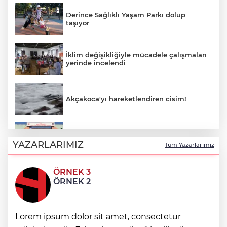
Derince Sağlıklı Yaşam Parkı dolup
taşıyor
İklim değişikliğiyle mücadele çalışmaları
yerinde incelendi
Akçakoca'yı hareketlendiren cisim!
Düzce Jandarması'ndan bir haftada 184
olaya müdahale... 17 aranan kişi yakalandı
YAZARLARIMIZ
Tüm Yazarlarımız
ÖRNEK 3
TV ve radyo yayınlarında uydu
ÖRNEK 2
değişikliği... Anten ayarı gerekmeyecek!
Çocuklarda ekran süresi arttıkça hareket
Lorem ipsum dolor sit amet, consectetur
azalıyor