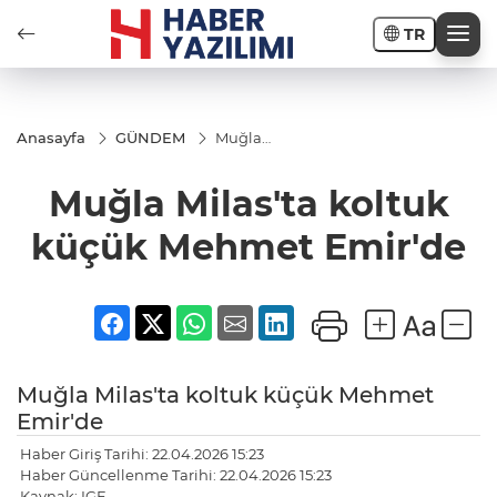
TR
Anasayfa
GÜNDEM
Muğla
Milas'ta
koltuk
Muğla Milas'ta koltuk
küçük
Mehmet
Emir'de
küçük Mehmet Emir'de
Muğla Milas'ta koltuk küçük Mehmet
Emir'de
Haber Giriş Tarihi: 22.04.2026 15:23
Haber Güncellenme Tarihi: 22.04.2026 15:23
Kaynak: IGF