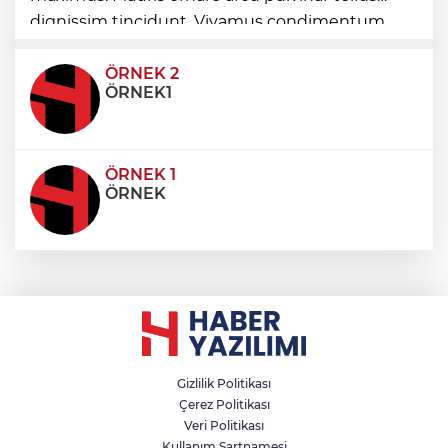
dignissim tincidunt. Vivamus condimentum
ultricies dictum. Donec id odio posuere,
condimentum eros et, faucibus sapien. Praese
ÖRNEK 2
ÖRNEK1
ÖRNEK 1
ÖRNEK
Gizlilik Politikası
Çerez Politikası
Veri Politikası
Kullanım Şartnamesi