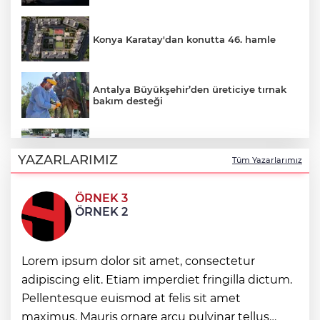
Konya Karatay'dan konutta 46. hamle
Antalya Büyükşehir’den üreticiye tırnak
bakım desteği
Ordu’da kent mobilyaları yenileniyor
YAZARLARIMIZ
Tüm Yazarlarımız
ÖRNEK 3
Bursa Osmangazi'de minik ellerden
ÖRNEK 2
büyük dayanışma
Manisalıların Akpınar Mesire Alanı özlemi
Lorem ipsum dolor sit amet, consectetur
sona erdi
adipiscing elit. Etiam imperdiet fringilla dictum.
Pellentesque euismod at felis sit amet
maximus. Mauris ornare arcu pulvinar tellus
Konya Selçuklular 2000'li yıllara gitti