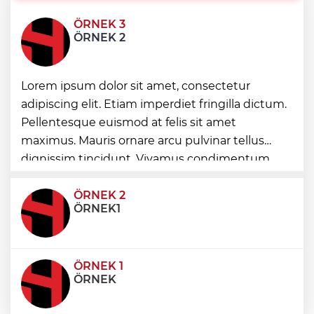
ÖRNEK 3
Mustafa Keser’den müzik ve kahkaha
ÖRNEK 2
dolu gece
Emekli Kafe’de kuaför ve berber hizmeti
Lorem ipsum dolor sit amet, consectetur
başladı
adipiscing elit. Etiam imperdiet fringilla dictum.
Pellentesque euismod at felis sit amet
maximus. Mauris ornare arcu pulvinar tellus
Toplu taşımaya sıkı denetim
dignissim tincidunt. Vivamus condimentum
ultricies dictum. Donec id odio posuere,
condimentum eros et, faucibus sapien. Praese
ÖRNEK 2
ÖRNEK1
ÖRNEK 1
ÖRNEK