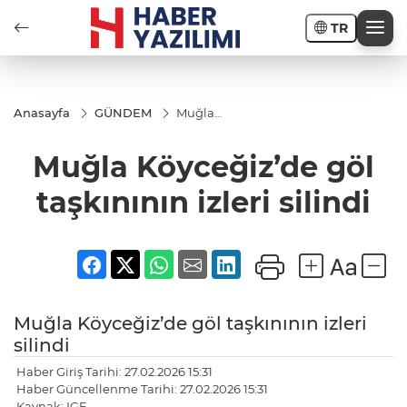
TR
Anasayfa
GÜNDEM
Muğla
Köyceğiz’de
göl
Muğla Köyceğiz’de göl
taşkınının
izleri silindi
taşkınının izleri silindi
Muğla Köyceğiz’de göl taşkınının izleri
silindi
Haber Giriş Tarihi: 27.02.2026 15:31
Haber Güncellenme Tarihi: 27.02.2026 15:31
Kaynak: IGF