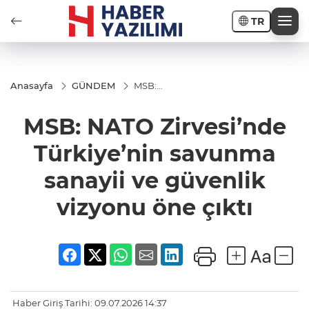
TR
Anasayfa
GÜNDEM
MSB:
NATO
Zirvesi’nde
MSB: NATO Zirvesi’nde
Türkiye’nin
savunma
sanayii ve
Türkiye’nin savunma
güvenlik
vizyonu
sanayii ve güvenlik
öne çıktı
vizyonu öne çıktı
Haber Giriş Tarihi: 09.07.2026 14:37