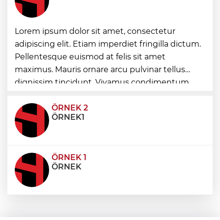
Lorem ipsum dolor sit amet, consectetur
Nilüfer’de kaldırımlar temizlendi
adipiscing elit. Etiam imperdiet fringilla dictum.
Pellentesque euismod at felis sit amet
Konya Selçuklu'da Başkan
maximus. Mauris ornare arcu pulvinar tellus
Pekyatırmacı'dan esnaf ziyareti
dignissim tincidunt. Vivamus condimentum
ultricies dictum. Donec id odio posuere,
condimentum eros et, faucibus sapien. Praese
ÖRNEK 2
ÖRNEK1
ÖRNEK 1
ÖRNEK