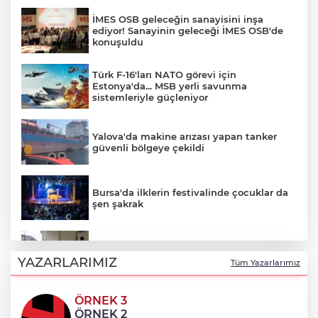
İMES OSB geleceğin sanayisini inşa
ediyor! Sanayinin geleceği İMES OSB'de
konuşuldu
Türk F-16'ları NATO görevi için
Estonya'da... MSB yerli savunma
sistemleriyle güçleniyor
Yalova'da makine arızası yapan tanker
güvenli bölgeye çekildi
Bursa'da ilklerin festivalinde çocuklar da
şen şakrak
Sakarya’da ücretsiz doğalgaza
kavuşacaklar
YAZARLARIMIZ
Tüm Yazarlarımız
ÖRNEK 3
Antalya'da Korkuteli üreticisine çifte
ÖRNEK 2
destek