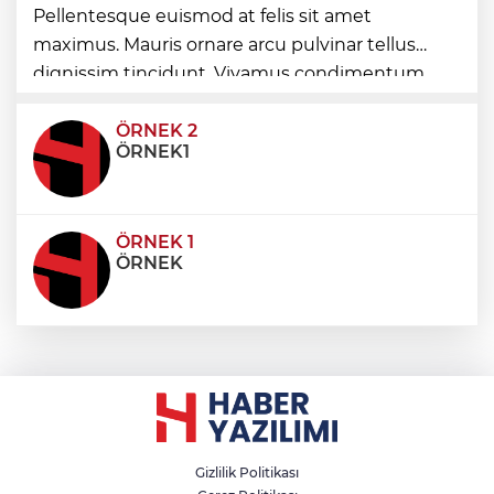
Pellentesque euismod at felis sit amet
Denizli'de 160 milyon TL’lik alt ve üstyapı
maximus. Mauris ornare arcu pulvinar tellus
yatırımı
dignissim tincidunt. Vivamus condimentum
ultricies dictum. Donec id odio posuere,
condimentum eros et, faucibus sapien. Praese
ÖRNEK 2
ÖRNEK1
ÖRNEK 1
ÖRNEK
Gizlilik Politikası