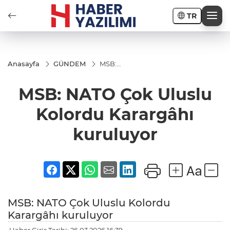
TR
Anasayfa
GÜNDEM
MSB:
NATO
Çok
MSB: NATO Çok Uluslu
Uluslu
Kolordu
Karargâhı
Kolordu Karargâhı
kuruluyor
kuruluyor
MSB: NATO Çok Uluslu Kolordu
Karargâhı kuruluyor