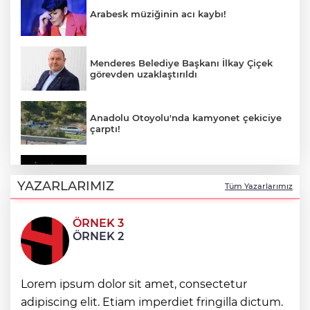
Arabesk müziğinin acı kaybı!
Menderes Belediye Başkanı İlkay Çiçek
görevden uzaklaştırıldı
Anadolu Otoyolu'nda kamyonet çekiciye
çarptı!
Ganita Akşamları’nda büyük coşku
YAZARLARIMIZ
Tüm Yazarlarımız
ÖRNEK 3
Akustik sahne yaz akşamlarına ritim
ÖRNEK 2
katıyor
Lorem ipsum dolor sit amet, consectetur
Kırsal yollara neşter
adipiscing elit. Etiam imperdiet fringilla dictum.