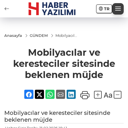
TR
Anasayfa
GÜNDEM
Mobilyacılar
ve
keresteciler
Mobilyacılar ve
sitesinde
beklenen
müjde
keresteciler sitesinde
beklenen müjde
Mobilyacılar ve keresteciler sitesinde
beklenen müjde