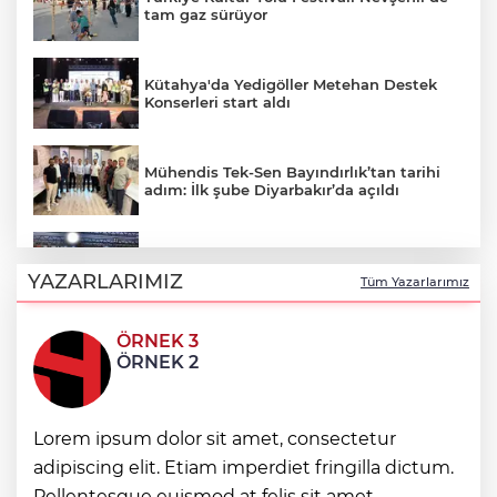
tam gaz sürüyor
Kütahya'da Yedigöller Metehan Destek
Konserleri start aldı
Mühendis Tek-Sen Bayındırlık’tan tarihi
adım: İlk şube Diyarbakır’da açıldı
Muğla Milas'ta "Mylasa Band" izdihamı
YAZARLARIMIZ
Tüm Yazarlarımız
ÖRNEK 3
Uludağ İçecek, 1. FC Nürnberg’in resmi
ÖRNEK 2
sponsoru oldu
Lorem ipsum dolor sit amet, consectetur
VakıfBank, Vanja Ivanovic’i transfer etti
adipiscing elit. Etiam imperdiet fringilla dictum.
Pellentesque euismod at felis sit amet