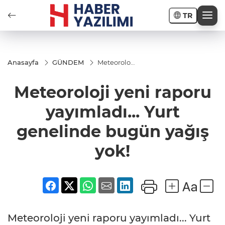
TR
Anasayfa
GÜNDEM
Meteoroloji
yeni
raporu
Meteoroloji yeni raporu
yayımladı...
Yurt
genelinde
yayımladı... Yurt
bugün
yağış yok!
genelinde bugün yağış
yok!
Meteoroloji yeni raporu yayımladı... Yurt