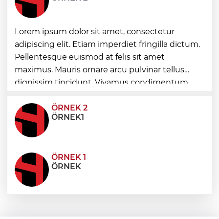
Böbrekleri sessizce tehdit eden üç
Lorem ipsum dolor sit amet, consectetur
hastalık
adipiscing elit. Etiam imperdiet fringilla dictum.
Pellentesque euismod at felis sit amet
Avcılar açıklarında tekne arızası 6 kişi
maximus. Mauris ornare arcu pulvinar tellus
kurtarıldı
dignissim tincidunt. Vivamus condimentum
ultricies dictum. Donec id odio posuere,
condimentum eros et, faucibus sapien. Praese
ÖRNEK 2
ÖRNEK1
ÖRNEK 1
ÖRNEK