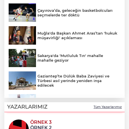
Çayırova’da, geleceğin basketbolcuları
seçmelerde ter döktü
Muğla'da Başkan Ahmet Aras’tan 'hukuk
müşavirliği' açıklaması
Sakarya'da 'Mutluluk Tırı' mahalle
mahalle geziyor
Gaziantep’te Dülük Baba Zaviyesi ve
Türbesi asıl yerinde yeniden inşa
edilecek
Abdülhamid Han 4 yılda 20 derin deniz
kuyusu tamamladı
YAZARLARIMIZ
Tüm Yazarlarımız
ÖRNEK 3
Manisa Büyükşehir’den Kula’da 12,5
ÖRNEK 2
kilometrelik yol hamlesi