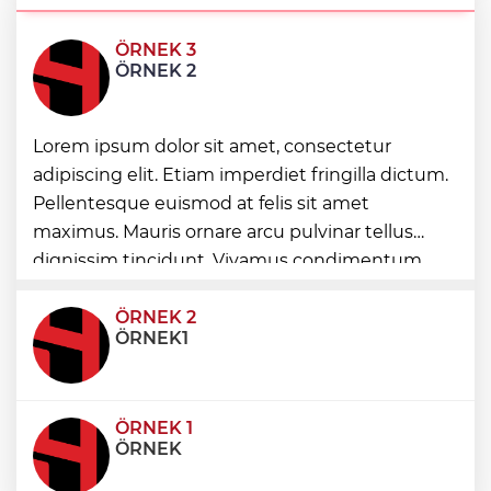
ÖRNEK 3
BİK’ten gazete ve internet haber
ÖRNEK 2
sitelerine mevzuat eğitimi
Lorem ipsum dolor sit amet, consectetur
Manisa'da 25 yıllık soruna neşter
adipiscing elit. Etiam imperdiet fringilla dictum.
Pellentesque euismod at felis sit amet
Sağlık çalışanlarından ücret ve emeklilik
maximus. Mauris ornare arcu pulvinar tellus
reformu çağrısı
dignissim tincidunt. Vivamus condimentum
ultricies dictum. Donec id odio posuere,
condimentum eros et, faucibus sapien. Praese
ÖRNEK 2
ÖRNEK1
ÖRNEK 1
ÖRNEK