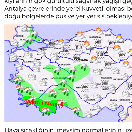
kıyılarının gök gürültülü sağanak yağışlı ge
Antalya çevrelerinde yerel kuvvetli olması b
doğu bölgelerde pus ve yer yer sis bekleniy
Hava sıcaklığının, mevsim normallerinin üz