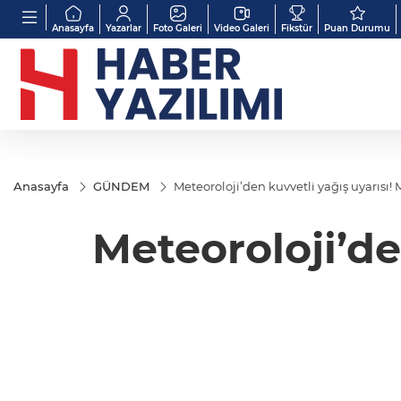
Anasayfa
Yazarlar
Foto Galeri
Video Galeri
Fikstür
Puan Durumu
Anasayfa
GÜNDEM
Meteoroloji’den kuvvetli yağış uyarısı
Meteoroloji’de