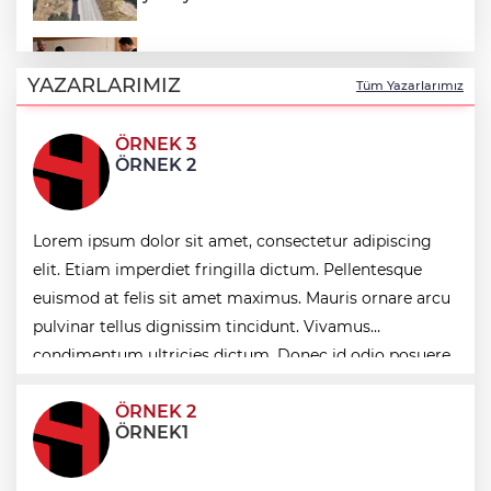
Ağrı'da toplu sünnet şöleni
YAZARLARIMIZ
Tüm Yazarlarımız
ÖRNEK 3
Avrupa Drama Buluşmaları gençleri
ÖRNEK 2
İzmir’de
Osmangazi’de geleceğin yüzücüleri
Lorem ipsum dolor sit amet, consectetur adipiscing
sertifikalarını aldı
elit. Etiam imperdiet fringilla dictum. Pellentesque
euismod at felis sit amet maximus. Mauris ornare arcu
pulvinar tellus dignissim tincidunt. Vivamus
Minik Hazar Ali, ilk kez “anne” dedi
condimentum ultricies dictum. Donec id odio posuere,
condimentum eros et, faucibus sapien. Praese
ÖRNEK 2
ÖRNEK1