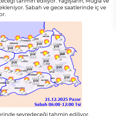
çeceği tahmin ediliyor. Yağışların; Muğla ve
ekleniyor. Sabah ve gece saatlerinde iç ve
or.
erinde seyredeceği tahmin ediliyor.