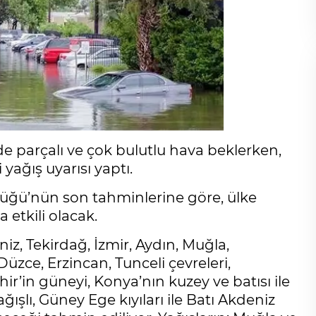
e parçalı ve çok bulutlu hava beklerken,
yağış uyarısı yaptı.
üğü’nün son tahminlerine göre, ülke
 etkili olacak.
z, Tekirdağ, İzmir, Aydın, Muğla,
üzce, Erzincan, Tunceli çevreleri,
ehir’in güneyi, Konya’nın kuzey ve batısı ile
şlı, Güney Ege kıyıları ile Batı Akdeniz