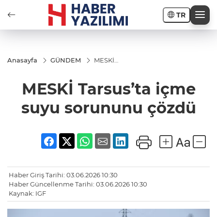
TR
Anasayfa
GÜNDEM
MESKİ
Tarsus’ta
içme
MESKİ Tarsus’ta içme
suyu
sorununu
çözdü
suyu sorununu çözdü
Haber Giriş Tarihi: 03.06.2026 10:30
Haber Güncellenme Tarihi: 03.06.2026 10:30
Kaynak: IGF