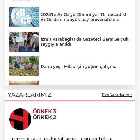
2025'te Ar-Ge'ye 254 milyar TL harcadık!
Ar-Ge'de en büyük pay üniversitelere
İzmir Karabağlar'da Gazeteci Barış Selçuk
saygıyla anıldı
Daha yeşil Milas için yoğun çalışma
Bursa Osmangazili başarılı pilot kupasını
Başkan Aydın’la paylaştı
YAZARLARIMIZ
Tüm Yazarlarımız
ÖRNEK 3
Mardin Kızıltepe Meclis Platformu’ndan
ÖRNEK 2
'sanal kumar' alarmı!
Bursa İnegöl'de Alanyurt Yüzme
Lorem ipsum dolor sit amet, consectetur