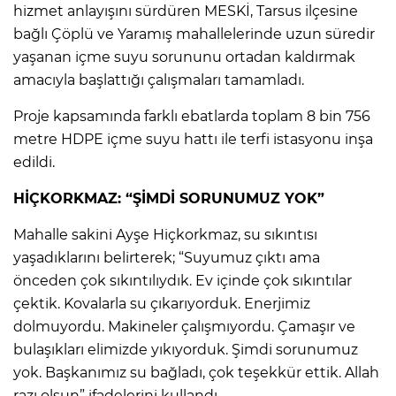
hizmet anlayışını sürdüren MESKİ, Tarsus ilçesine
bağlı Çöplü ve Yaramış mahallelerinde uzun süredir
yaşanan içme suyu sorununu ortadan kaldırmak
amacıyla başlattığı çalışmaları tamamladı.
Proje kapsamında farklı ebatlarda toplam 8 bin 756
metre HDPE içme suyu hattı ile terfi istasyonu inşa
edildi.
HİÇKORKMAZ: “ŞİMDİ SORUNUMUZ YOK”
Mahalle sakini Ayşe Hiçkorkmaz, su sıkıntısı
yaşadıklarını belirterek; “Suyumuz çıktı ama
önceden çok sıkıntılıydık. Ev içinde çok sıkıntılar
çektik. Kovalarla su çıkarıyorduk. Enerjimiz
dolmuyordu. Makineler çalışmıyordu. Çamaşır ve
bulaşıkları elimizde yıkıyorduk. Şimdi sorunumuz
yok. Başkanımız su bağladı, çok teşekkür ettik. Allah
razı olsun” ifadelerini kullandı.