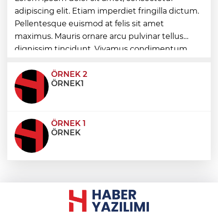
Havuzu'nda çalışmalar tam gaz
adipiscing elit. Etiam imperdiet fringilla dictum.
Pellentesque euismod at felis sit amet
İzmir’in simge yapısı Cihan Palas yeniden
maximus. Mauris ornare arcu pulvinar tellus
hayat buluyor
dignissim tincidunt. Vivamus condimentum
ultricies dictum. Donec id odio posuere,
condimentum eros et, faucibus sapien. Praese
ÖRNEK 2
ÖRNEK1
ÖRNEK 1
ÖRNEK