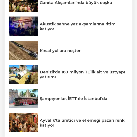
Ganita Akşamları’nda büyük coşku
Akustik sahne yaz akşamlarına ritim
katıyor
Kırsal yollara neşter
Denizli'de 160 milyon TL’lik alt ve üstyapı
yatırımı
Şampiyonlar, İETT ile İstanbul’da
Ayvalık’ta üretici ve el emeği pazarı renk
katıyor