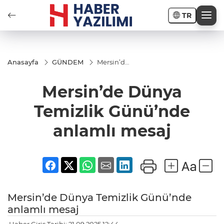
TR
Anasayfa
GÜNDEM
Mersin’de
Dünya
Temizlik
Mersin’de Dünya
Günü’nde
anlamlı
mesaj
Temizlik Günü’nde
anlamlı mesaj
Mersin’de Dünya Temizlik Günü’nde
anlamlı mesaj