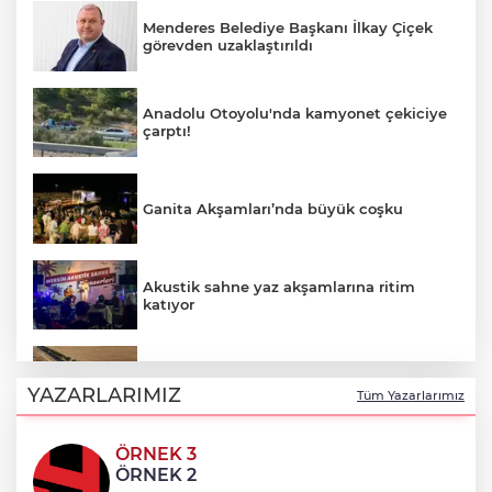
Menderes Belediye Başkanı İlkay Çiçek
görevden uzaklaştırıldı
Anadolu Otoyolu'nda kamyonet çekiciye
çarptı!
Ganita Akşamları’nda büyük coşku
Akustik sahne yaz akşamlarına ritim
katıyor
Kırsal yollara neşter
YAZARLARIMIZ
Tüm Yazarlarımız
ÖRNEK 3
Denizli'de 160 milyon TL’lik alt ve üstyapı
ÖRNEK 2
yatırımı