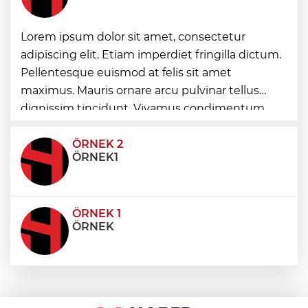
Lorem ipsum dolor sit amet, consectetur
Şampiyonlar, İETT ile İstanbul’da
adipiscing elit. Etiam imperdiet fringilla dictum.
Pellentesque euismod at felis sit amet
Ayvalık’ta üretici ve el emeği pazarı renk
maximus. Mauris ornare arcu pulvinar tellus
katıyor
dignissim tincidunt. Vivamus condimentum
ultricies dictum. Donec id odio posuere,
condimentum eros et, faucibus sapien. Praese
ÖRNEK 2
ÖRNEK1
ÖRNEK 1
ÖRNEK