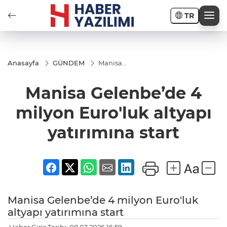
TR
Anasayfa
GÜNDEM
Manisa
Gelenbe’de
4 milyon
Manisa Gelenbe’de 4
Euro'luk
altyapı
yatırımına
milyon Euro'luk altyapı
start
yatırımına start
Manisa Gelenbe’de 4 milyon Euro'luk
altyapı yatırımına start