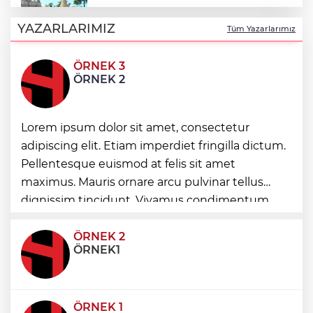
Şampiyonlar, İETT ile İstanbul’da
YAZARLARIMIZ
Tüm Yazarlarımız
ÖRNEK 3
Ayvalık’ta üretici ve el emeği pazarı renk
ÖRNEK 2
katıyor
DAĞDER ve BUMEV'den eğitim için güç
Lorem ipsum dolor sit amet, consectetur
birliği
adipiscing elit. Etiam imperdiet fringilla dictum.
Pellentesque euismod at felis sit amet
maximus. Mauris ornare arcu pulvinar tellus
İpsala OSB'nin gelişimi için kritik ziyaret
dignissim tincidunt. Vivamus condimentum
ultricies dictum. Donec id odio posuere,
condimentum eros et, faucibus sapien. Praese
ÖRNEK 2
ÖRNEK1
ÖRNEK 1