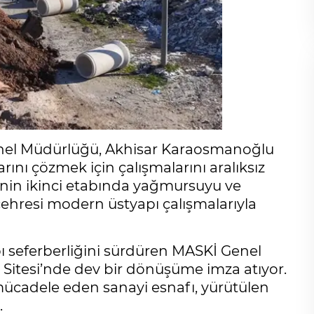
enel Müdürlüğü, Akhisar Karaosmanoğlu
rını çözmek için çalışmalarını aralıksız
enin ikinci etabında yağmursuyu ve
çehresi modern üstyapı çalışmalarıyla
pı seferberliğini sürdüren MASKİ Genel
itesi’nde dev bir dönüşüme imza atıyor.
a mücadele eden sanayi esnafı, yürütülen
.