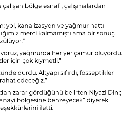
 çalışan bölge esnafı, çalışmalardan
; yol, kanalizasyon ve yağmur hattı
ığımız merci kalmamıştı ama bir sonuç
zülüyor.”
nıyoruz, yağmurda her yer çamur oluyordu.
er için çok kıymetli.”
nde durdu. Altyapı sıfırdı, fosseptikler
 rahat edeceğiz.”
ından zarar gördüğünü belirten Niyazi Dinç
 sanayi bölgesine benzeyecek” diyerek
ekkürlerini iletti.