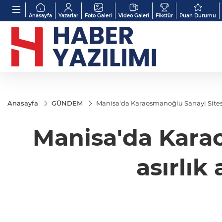
Anasayfa
Yazarlar
Foto Galeri
Video Galeri
Fikstür
Puan Durumu
Anasayfa
GÜNDEM
Manisa'da Karaosmanoğlu Sanayi Sitesi’n
Manisa'da Karao
asırlık