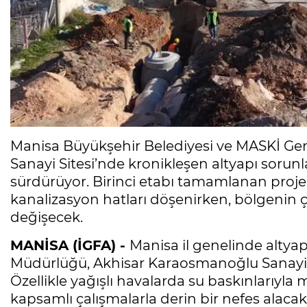
Manisa Büyükşehir Belediyesi ve MASKİ G
Sanayi Sitesi’nde kronikleşen altyapı sorunla
sürdürüyor. Birinci etabı tamamlanan proj
kanalizasyon hatları döşenirken, bölgenin 
değişecek.
MANİSA (İGFA) -
Manisa il genelinde altya
Müdürlüğü, Akhisar Karaosmanoğlu Sanayi S
Özellikle yağışlı havalarda su baskınlarıyl
kapsamlı çalışmalarla derin bir nefes alacak