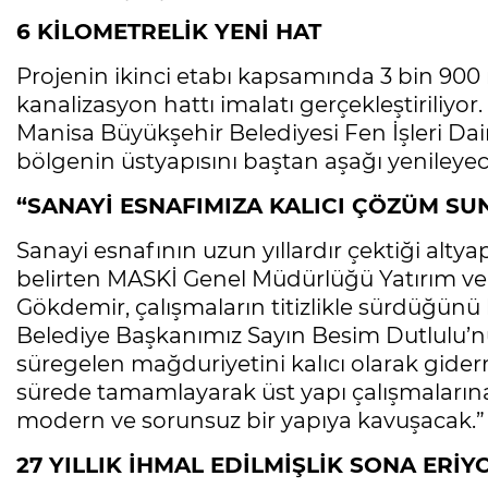
6 KİLOMETRELİK YENİ HAT
Projenin ikinci etabı kapsamında 3 bin 900
kanalizasyon hattı imalatı gerçekleştiriliyo
Manisa Büyükşehir Belediyesi Fen İşleri Dair
bölgenin üstyapısını baştan aşağı yenileyec
“SANAYİ ESNAFIMIZA KALICI ÇÖZÜM S
Sanayi esnafının uzun yıllardır çektiği altyap
belirten MASKİ Genel Müdürlüğü Yatırım ve 
Gökdemir, çalışmaların titizlikle sürdüğünü 
Belediye Başkanımız Sayın Besim Dutlulu’nun
süregelen mağduriyetini kalıcı olarak giderm
sürede tamamlayarak üst yapı çalışmalarına
modern ve sorunsuz bir yapıya kavuşacak.”
27 YILLIK İHMAL EDİLMİŞLİK SONA ERİY