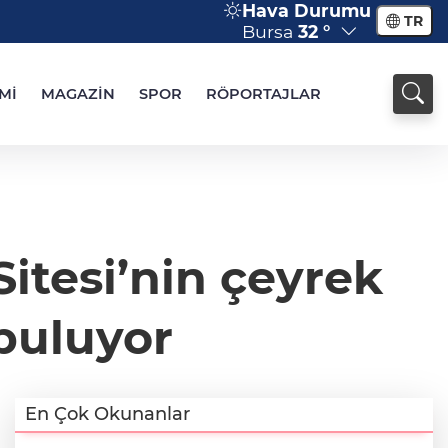
Hava Durumu
TR
Bursa
32 °
Mİ
MAGAZİN
SPOR
RÖPORTAJLAR
itesi’nin çeyrek
 buluyor
En Çok Okunanlar