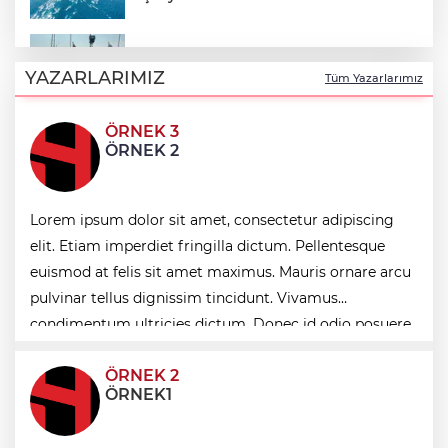
Fethiye açıklarında arızalanan tekne
kurtarıldı
YAZARLARIMIZ
Tüm Yazarlarımız
ÖRNEK 3
Aydınlı milli atlet Koray Uygun, U20
ÖRNEK 2
Dünya Şampiyonası’nda yarı finalde
J70 Türkiye Turu 3. ayakta Team
Lorem ipsum dolor sit amet, consectetur adipiscing
Nautique Yachting şampiyonluğu elde
etti
elit. Etiam imperdiet fringilla dictum. Pellentesque
euismod at felis sit amet maximus. Mauris ornare arcu
Bursa’da 700 yıllık ruh marşlarla
pulvinar tellus dignissim tincidunt. Vivamus
yaşatılıyor
condimentum ultricies dictum. Donec id odio posuere,
condimentum eros et, faucibus sapien. Praese
ÖRNEK 2
ÖRNEK1