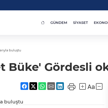
GÜNDEM
SİYASET
EKONO
arıyla buluştu
 Büke' Gördesli ok
la buluştu