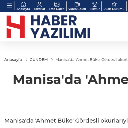
Anasayfa
Yazarlar
Foto Galeri
Video Galeri
Fikstür
Puan Durumu
Anasayfa
GÜNDEM
Manisa'da 'Ahmet Büke' Gördesli okurl
Manisa'da 'Ahmet
Manisa'da 'Ahmet Büke' Gördesli okurlarıy