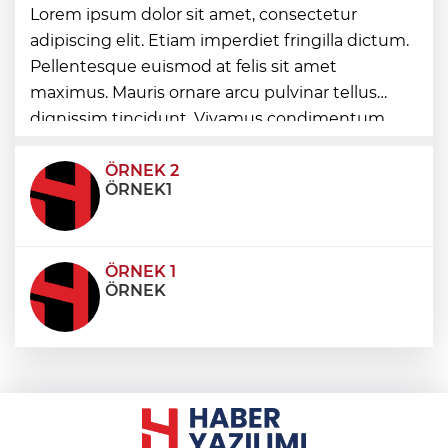
Emekli Kafe’de kuaför ve berber hizmeti
Lorem ipsum dolor sit amet, consectetur
başladı
adipiscing elit. Etiam imperdiet fringilla dictum.
Pellentesque euismod at felis sit amet
maximus. Mauris ornare arcu pulvinar tellus
Toplu taşımaya sıkı denetim
dignissim tincidunt. Vivamus condimentum
ultricies dictum. Donec id odio posuere,
condimentum eros et, faucibus sapien. Praese
ÖRNEK 2
ÖRNEK1
ÖRNEK 1
ÖRNEK