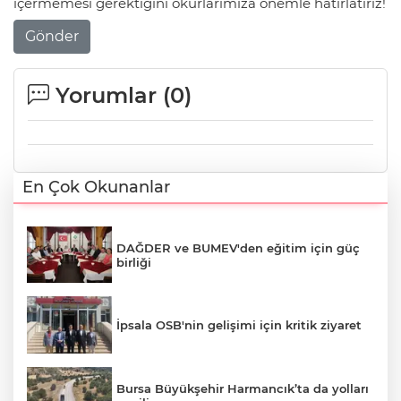
içermemesi gerektiğini okurlarımıza önemle hatırlatırız!
Gönder
Yorumlar (
0
)
En Çok Okunanlar
DAĞDER ve BUMEV'den eğitim için güç
birliği
İpsala OSB'nin gelişimi için kritik ziyaret
Bursa Büyükşehir Harmancık’ta da yolları