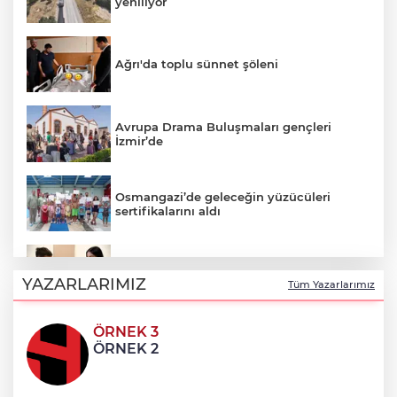
yeniliyor
Ağrı'da toplu sünnet şöleni
Avrupa Drama Buluşmaları gençleri
İzmir’de
Osmangazi’de geleceğin yüzücüleri
sertifikalarını aldı
Minik Hazar Ali, ilk kez “anne” dedi
YAZARLARIMIZ
Tüm Yazarlarımız
ÖRNEK 3
Mustafa Keser’den müzik ve kahkaha
ÖRNEK 2
dolu gece