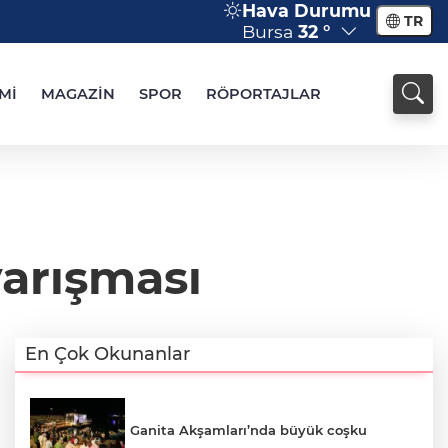
Hava Durumu
TR
Bursa
32 °
Mİ
MAGAZİN
SPOR
RÖPORTAJLAR
arışması
En Çok Okunanlar
Ganita Akşamları’nda büyük coşku