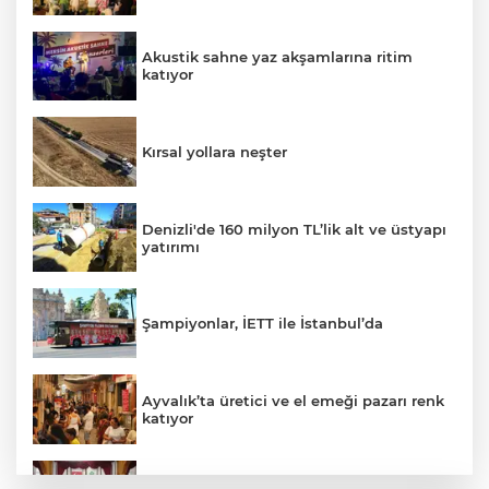
Akustik sahne yaz akşamlarına ritim
katıyor
Kırsal yollara neşter
Denizli'de 160 milyon TL’lik alt ve üstyapı
yatırımı
Şampiyonlar, İETT ile İstanbul’da
Ayvalık’ta üretici ve el emeği pazarı renk
katıyor
DAĞDER ve BUMEV'den eğitim için güç