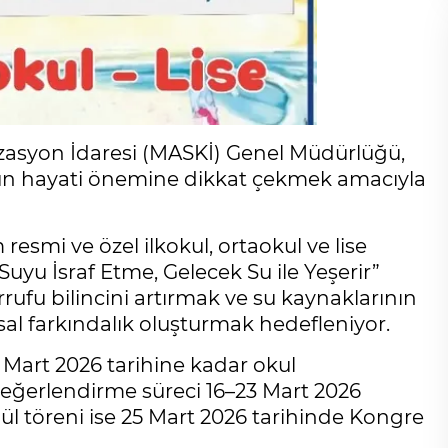
izasyon İdaresi (MASKİ) Genel Müdürlüğü,
n hayati önemine dikkat çekmek amacıyla
esmi ve özel ilkokul, ortaokul ve lise
uyu İsraf Etme, Gelecek Su ile Yeşerir”
rrufu bilincini artırmak ve su kaynaklarının
al farkındalık oluşturmak hedefleniyor.
 Mart 2026 tarihine kadar okul
değerlendirme süreci 16–23 Mart 2026
ödül töreni ise 25 Mart 2026 tarihinde Kongre