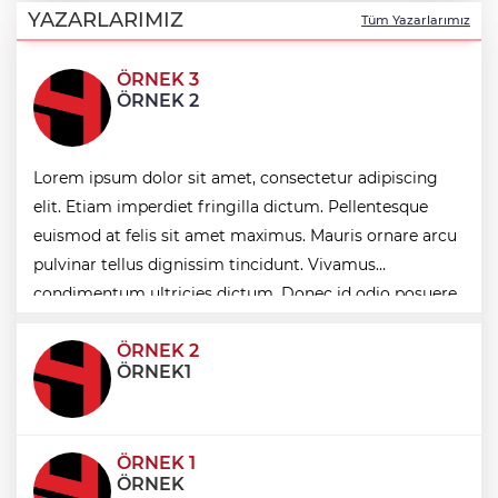
birliği
YAZARLARIMIZ
Tüm Yazarlarımız
ÖRNEK 3
İpsala OSB'nin gelişimi için kritik ziyaret
ÖRNEK 2
Bursa Büyükşehir Harmancık’ta da yolları
Lorem ipsum dolor sit amet, consectetur adipiscing
yeniliyor
elit. Etiam imperdiet fringilla dictum. Pellentesque
euismod at felis sit amet maximus. Mauris ornare arcu
pulvinar tellus dignissim tincidunt. Vivamus
Ağrı'da toplu sünnet şöleni
condimentum ultricies dictum. Donec id odio posuere,
condimentum eros et, faucibus sapien. Praese
ÖRNEK 2
ÖRNEK1
ÖRNEK 1
ÖRNEK