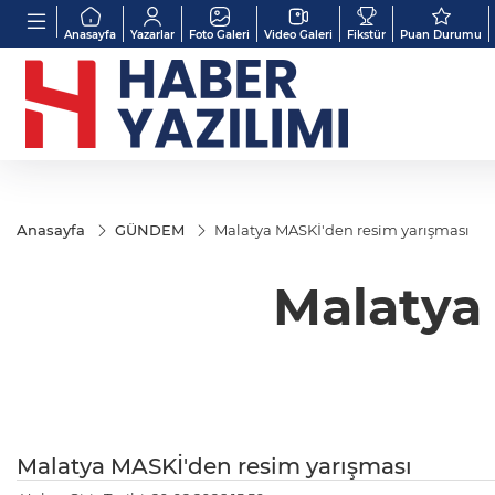
Anasayfa
Yazarlar
Foto Galeri
Video Galeri
Fikstür
Puan Durumu
Anasayfa
GÜNDEM
Malatya MASKİ'den resim yarışması
Malatya
Malatya MASKİ'den resim yarışması