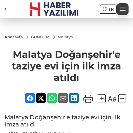
TR
Anasayfa
GÜNDEM
Malatya
Doğanşehir'e
taziye evi için
Malatya Doğanşehir'e
ilk imza
atıldı
taziye evi için ilk imza
atıldı
Malatya Doğanşehir'e taziye evi için ilk
imza atıldı