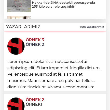
Hakkari'de JİHA destekli operasyonda
253 kilo esrar ele geçirildi
Keşan Kent Konseyi'nden muhtarlara
nezaket ziyareti
YAZARLARIMIZ
Tüm Yazarlarımız
ÖRNEK 3
İstanbul Maltepe’de çocuklar kitapların
ÖRNEK 2
renkli dünyasında
Lorem ipsum dolor sit amet, consectetur
Edirne Keşan’dan Elazığ'a gönül köprüsü
adipiscing elit. Etiam imperdiet fringilla dictum.
Pellentesque euismod at felis sit amet
Bursa Tabip Odası: Hekimlik 5 dakikaya
maximus. Mauris ornare arcu pulvinar tellus
sığmaz
dignissim tincidunt. Vivamus condimentum
ultricies dictum. Donec id odio posuere,
condimentum eros et, faucibus sapien. Praese
ÖRNEK 2
ÖRNEK1