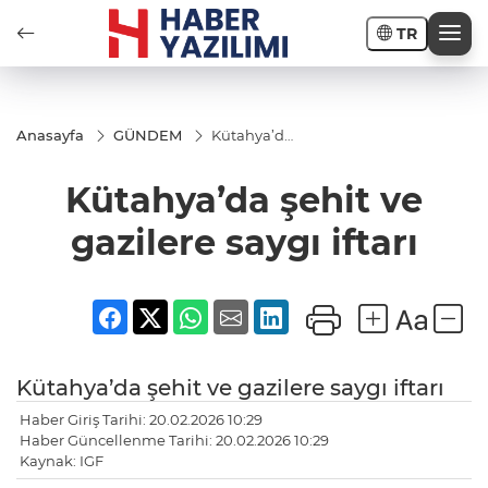
TR
Anasayfa
GÜNDEM
Kütahya’da
şehit ve
gazilere
Kütahya’da şehit ve
saygı iftarı
gazilere saygı iftarı
Kütahya’da şehit ve gazilere saygı iftarı
Haber Giriş Tarihi: 20.02.2026 10:29
Haber Güncellenme Tarihi: 20.02.2026 10:29
Kaynak: IGF