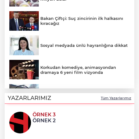
Bakan Çiftçi: Suç zincirinin ilk halkasını
kıracağız
Sosyal medyada ünlü hayranlığına dikkat
Korkudan komediye, animasyondan
dramaya 6 yeni film vizyonda
Sakarya'da ‘Ortaköy Barajı’ için çalışmalar
başladı
YAZARLARIMIZ
Tüm Yazarlarımız
ÖRNEK 3
Orman yangınları şirketler istratejik risk...
ÖRNEK 2
Sigorta açığı büyüyor