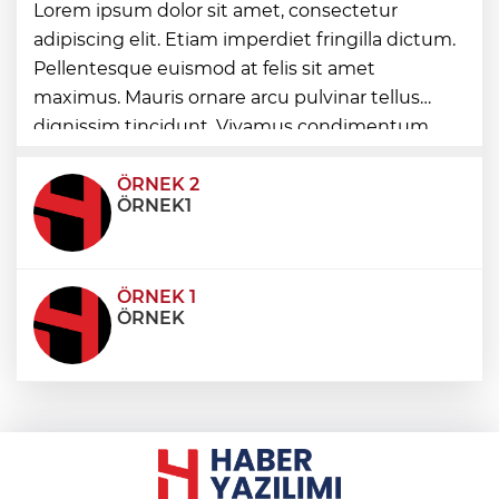
Yöresel lezzetler gastronomi sokağında
Lorem ipsum dolor sit amet, consectetur
ziyaretçilerle buluşuyor
adipiscing elit. Etiam imperdiet fringilla dictum.
Pellentesque euismod at felis sit amet
Çin’de Dolphin tayfunu için kırmızı
maximus. Mauris ornare arcu pulvinar tellus
alarm!
dignissim tincidunt. Vivamus condimentum
ultricies dictum. Donec id odio posuere,
condimentum eros et, faucibus sapien. Praese
ÖRNEK 2
ÖRNEK1
ÖRNEK 1
ÖRNEK