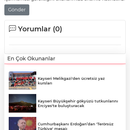
Gönder
Yorumlar (
0
)
En Çok Okunanlar
Kayseri Melikgazi'den ücretsiz yaz
kursları
Kayseri Büyükşehir gökyüzü tutkunlarını
Erciyes'te buluşturacak
Cumhurbaşkanı Erdoğan’dan 'Terörsüz
Türkiye' mesajı