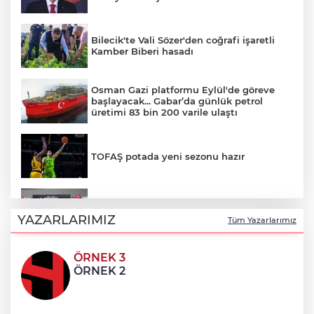
Bilecik'te Vali Sözer'den coğrafi işaretli
Kamber Biberi hasadı
Osman Gazi platformu Eylül'de göreve
başlayacak... Gabar’da günlük petrol
üretimi 83 bin 200 varile ulaştı
TOFAŞ potada yeni sezonu hazır
BTSO Başkanı Burkay, 2030 vizyonunu
62. Meslek Komitesi ile değerlendirdi
YAZARLARIMIZ
Tüm Yazarlarımız
ÖRNEK 3
Balıkesir’de kıyılar anlık takip ediliyor
ÖRNEK 2