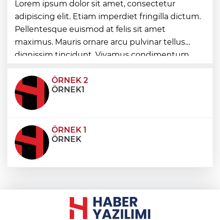
“Bu Kampta Hayat Var” projesi özel
Lorem ipsum dolor sit amet, consectetur
bireylere yaz tatili sunuyor
adipiscing elit. Etiam imperdiet fringilla dictum.
Pellentesque euismod at felis sit amet
maximus. Mauris ornare arcu pulvinar tellus
Trabzonspor'a büyük destek
dignissim tincidunt. Vivamus condimentum
ultricies dictum. Donec id odio posuere,
condimentum eros et, faucibus sapien. Praese
ÖRNEK 2
ÖRNEK1
ÖRNEK 1
ÖRNEK