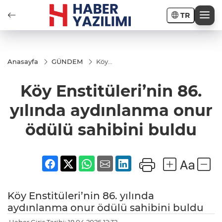
TR
Anasayfa
GÜNDEM
Köy
Enstitüleri’nin
86. yılında
Köy Enstitüleri’nin 86.
aydınlanma
onur ödülü
sahibini
yılında aydınlanma onur
buldu
ödülü sahibini buldu
Köy Enstitüleri’nin 86. yılında
aydınlanma onur ödülü sahibini buldu