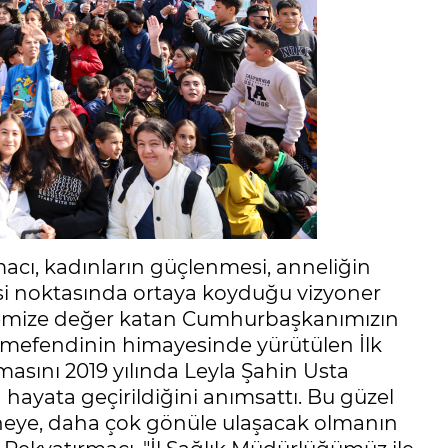
cı, kadınların güçlenmesi, anneliğin
esi noktasında ortaya koyduğu vizyoner
ülkemize değer katan Cumhurbaşkanımızın
ımefendinin himayesinde yürütülen İlk
asını 2019 yılında Leyla Şahin Usta
hayata geçirildiğini anımsattı. Bu güzel
neye, daha çok gönüle ulaşacak olmanın