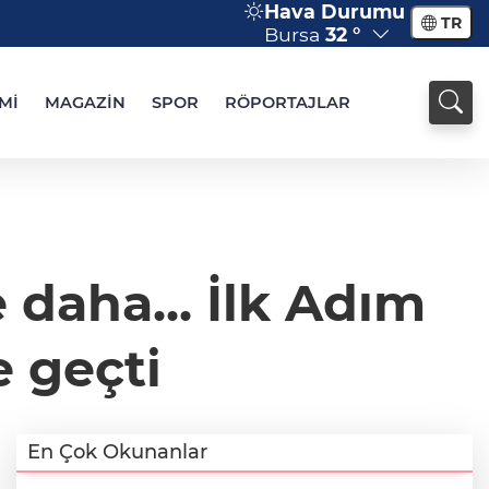
Hava Durumu
TR
Bursa
32 °
Mİ
MAGAZİN
SPOR
RÖPORTAJLAR
 daha... İlk Adım
 geçti
En Çok Okunanlar