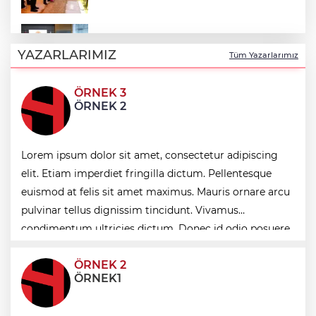
Terörsüz Türkiye yasa teklifi
komisyondan geçti
YAZARLARIMIZ
Tüm Yazarlarımız
ÖRNEK 3
Muhtarlardan makarna yarışı
ÖRNEK 2
Lorem ipsum dolor sit amet, consectetur adipiscing
Siyasetçilere taş çıkartan Vali
elit. Etiam imperdiet fringilla dictum. Pellentesque
euismod at felis sit amet maximus. Mauris ornare arcu
pulvinar tellus dignissim tincidunt. Vivamus
Deniz ekosistemini koruyacak proje
condimentum ultricies dictum. Donec id odio posuere,
condimentum eros et, faucibus sapien. Praese
ÖRNEK 2
ÖRNEK1