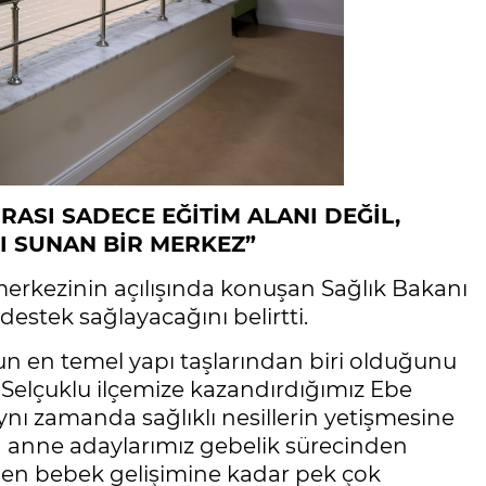
ASI SADECE EĞİTİM ALANI DEĞİL,
KI SUNAN BİR MERKEZ”
merkezinin açılışında konuşan Sağlık Bakanı
estek sağlayacağını belirtti.
n en temel yapı taşlarından biri olduğunu
Selçuklu ilçemize kazandırdığımız Ebe
ynı zamanda sağlıklı nesillerin yetişmesine
a anne adaylarımız gebelik sürecinden
en bebek gelişimine kadar pek çok