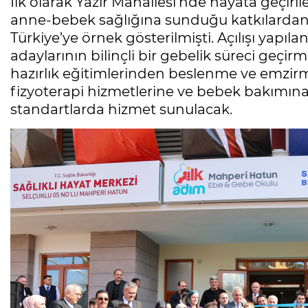
İlk olarak Yazır Mahallesi’nde hayata geçir
anne-bebek sağlığına sunduğu katkılarda
Türkiye’ye örnek gösterilmişti. Açılışı yap
adaylarının bilinçli bir gebelik süreci geç
hazırlık eğitimlerinden beslenme ve emzirm
fizyoterapi hizmetlerine ve bebek bakımına
standartlarda hizmet sunulacak.