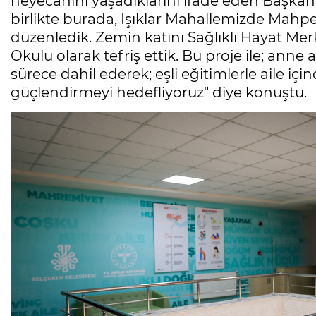
heyecanını yaşadıklarını ifade eden Başkan
birlikte burada, Işıklar Mahallemizde Mahpe
düzenledik. Zemin katını Sağlıklı Hayat Merk
Okulu olarak tefriş ettik. Bu proje ile; anne
sürece dahil ederek; eşli eğitimlerle aile iç
güçlendirmeyi hedefliyoruz" diye konuştu.