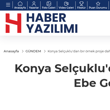
Anasayfa
Yazarlar
Foto Galeri
Video Galeri
Fikstür
Puan Durumu
Anasayfa
GÜNDEM
Konya Selçuklu'd
Ebe G