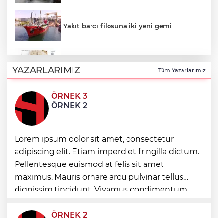
Yakıt barcı filosuna iki yeni gemi
Türk Tarih Kurumu’ndan tarihi içerikler
tek platformda
YAZARLARIMIZ
Tüm Yazarlarımız
ÖRNEK 3
Türkiye ile Vietnam arasında 'hava'da
ÖRNEK 2
yeni dönem... Sefer kapasitesi artırıldı
Görevden uzaklaştırılan Utku Caner
Lorem ipsum dolor sit amet, consectetur
Çaykara hakkında tahliye kararı
adipiscing elit. Etiam imperdiet fringilla dictum.
Pellentesque euismod at felis sit amet
Fındık alım fiyatları açıklandı... Alımlar 24
maximus. Mauris ornare arcu pulvinar tellus
Ağustos'ta başlıyor
dignissim tincidunt. Vivamus condimentum
ultricies dictum. Donec id odio posuere,
condimentum eros et, faucibus sapien. Praese
ÖRNEK 2