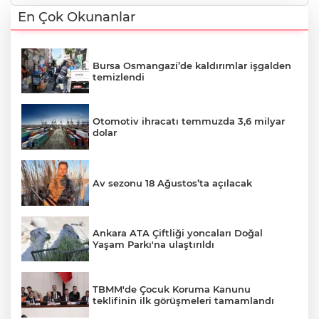
En Çok Okunanlar
Bursa Osmangazi’de kaldırımlar işgalden
temizlendi
Otomotiv ihracatı temmuzda 3,6 milyar
dolar
Av sezonu 18 Ağustos’ta açılacak
Ankara ATA Çiftliği yoncaları Doğal
Yaşam Parkı'na ulaştırıldı
TBMM'de Çocuk Koruma Kanunu
teklifinin ilk görüşmeleri tamamlandı