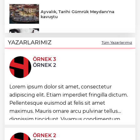
Ayvalık, Tarihi Gümrük Meydanı'na
kavuştu
Nevşehir Kültür Yolu'nda Merve Özbey
coşkusu
YAZARLARIMIZ
Tüm Yazarlarımız
ÖRNEK 3
'Ay Grubu' suç örgütüne 12 gözaltı!
ÖRNEK 2
2025'te Ar-Ge'ye 254 milyar TL harcadık!
Lorem ipsum dolor sit amet, consectetur
Ar-Ge'de en büyük pay üniversitelere
adipiscing elit. Etiam imperdiet fringilla dictum.
Pellentesque euismod at felis sit amet
İzmir Karabağlar'da Gazeteci Barış Selçuk
maximus. Mauris ornare arcu pulvinar tellus
saygıyla anıldı
dignissim tincidunt. Vivamus condimentum
ultricies dictum. Donec id odio posuere,
condimentum eros et, faucibus sapien. Praese
ÖRNEK 2