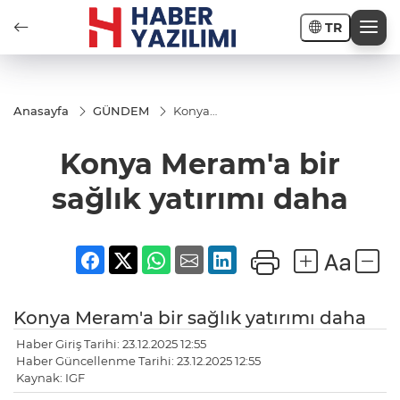
TR
Anasayfa
GÜNDEM
Konya
Meram'a
bir
Konya Meram'a bir
sağlık
yatırımı
daha
sağlık yatırımı daha
Konya Meram'a bir sağlık yatırımı daha
Haber Giriş Tarihi: 23.12.2025 12:55
Haber Güncellenme Tarihi: 23.12.2025 12:55
Kaynak: IGF