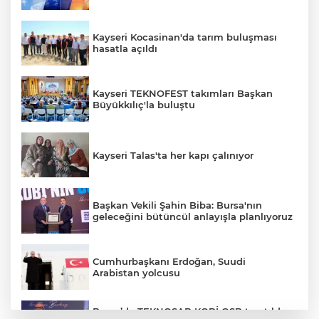
Kayseri Kocasinan'da tarım buluşması
hasatla açıldı
Kayseri TEKNOFEST takımları Başkan
Büyükkılıç'la buluştu
Kayseri Talas'ta her kapı çalınıyor
Başkan Vekili Şahin Biba: Bursa'nın
geleceğini bütüncül anlayışla planlıyoruz
Cumhurbaşkanı Erdoğan, Suudi
Arabistan yolcusu
Bursa’da TEKNOSAB KOBİ OSB tanıtıldı...