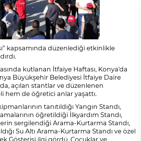
sı” kapsamında düzenlediği etkinlikle
dırdı.
ftasında kutlanan İtfaiye Haftası, Konya’da
onya Büyükşehir Belediyesi İtfaiye Daire
da, açılan stantlar ve düzenlenen
i hem de öğretici anlar yaşattı.
ipmanlarının tanıtıldığı Yangın Standı,
malarının öğretildiği İlkyardım Standı,
klerin sergilendiği Arama-Kurtarma Standı,
ıldığı Su Altı Arama-Kurtarma Standı ve özel
k Gösterisi ilgi gördü. Çocuklar ve