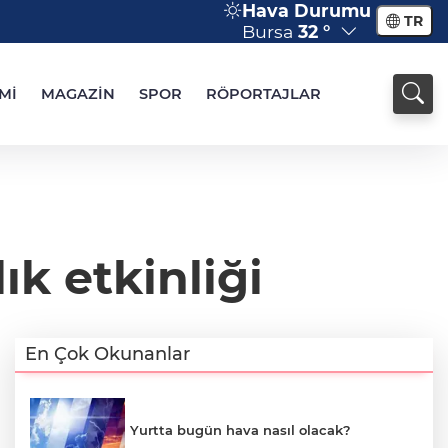
Hava Durumu
TR
Bursa
32 °
Mİ
MAGAZİN
SPOR
RÖPORTAJLAR
ık etkinliği
En Çok Okunanlar
Yurtta bugün hava nasıl olacak?