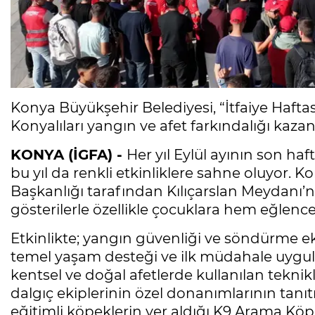
Konya Büyükşehir Belediyesi, “İtfaiye Hafta
Konyalıları yangın ve afet farkındalığı kazan
KONYA (İGFA) -
Her yıl Eylül ayının son ha
bu yıl da renkli etkinliklere sahne oluyor. K
Başkanlığı tarafından Kılıçarslan Meydanı’n
gösterilerle özellikle çocuklara hem eğlencel
Etkinlikte; yangın güvenliği ve söndürme ek
temel yaşam desteği ve ilk müdahale uygula
kentsel ve doğal afetlerde kullanılan tekni
dalgıç ekiplerinin özel donanımlarının tanıt
eğitimli köpeklerin yer aldığı K9 Arama Köpe