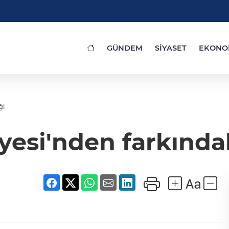
GÜNDEM
SİYASET
EKONO
ği
yesi'nden farkındal