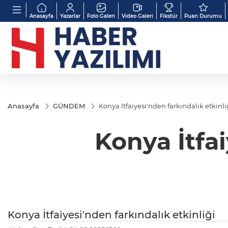
Anasayfa
Yazarlar
Foto Galeri
Video Galeri
Fikstür
Puan Durumu
Anasayfa
GÜNDEM
Konya İtfaiyesi'nden farkındalık etkinli
Konya İtfai
Konya İtfaiyesi'nden farkındalık etkinliği