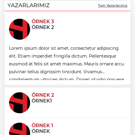
Bursa’nın kalkınma yolculuğunda yeni
YAZARLARIMIZ
Tüm Yazarlarımız
dönem
ÖRNEK 3
Kocaeli Darıca’ya Büyükşehir'den modern
ÖRNEK 2
ulaşım yatırımı
MGK'dan 8 maddelik bildiri... Terörsüz
Lorem ipsum dolor sit amet, consectetur adipiscing
Türkiye, bölgesel güvenlik ve Gazze
mesajı
elit. Etiam imperdiet fringilla dictum. Pellentesque
euismod at felis sit amet maximus. Mauris ornare arcu
pulvinar tellus dignissim tincidunt. Vivamus
Yakıt barcı filosuna iki yeni gemi
condimentum ultricies dictum. Donec id odio posuere,
condimentum eros et, faucibus sapien. Praese
ÖRNEK 2
ÖRNEK1
ÖRNEK 1
ÖRNEK