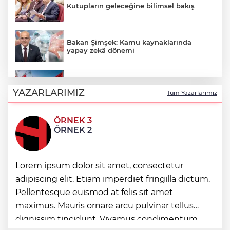
Kutupların geleceğine bilimsel bakış
Bakan Şimşek: Kamu kaynaklarında
yapay zekâ dönemi
Ticaret'ten Türk ihracatçısına Endonezya
pazarı rehberi
YAZARLARIMIZ
Tüm Yazarlarımız
ÖRNEK 3
Şahin Biba’dan Bursaspor’a yeni sezon
ÖRNEK 2
mesajı: Adım adım şampiyonluğa
Konya Büyükşehir FERA şubelerini
Lorem ipsum dolor sit amet, consectetur
yaygınlaştırıyor
adipiscing elit. Etiam imperdiet fringilla dictum.
Pellentesque euismod at felis sit amet
Ordu’da gökdelenlerin yıkıldığı sahil
maximus. Mauris ornare arcu pulvinar tellus
halkın hizmetine açıldı
dignissim tincidunt. Vivamus condimentum