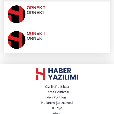
ultricies dictum. Donec id odio posuere,
condimentum eros et, faucibus sapien. Praese
ÖRNEK 2
ÖRNEK1
ÖRNEK 1
ÖRNEK
Gizlilik Politikası
Çerez Politikası
Veri Politikası
Kullanım Şartnamesi
Künye
İletişim