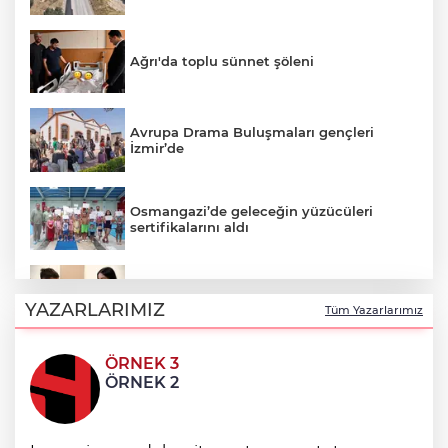
Ağrı'da toplu sünnet şöleni
Avrupa Drama Buluşmaları gençleri
İzmir’de
Osmangazi’de geleceğin yüzücüleri
sertifikalarını aldı
Minik Hazar Ali, ilk kez “anne” dedi
YAZARLARIMIZ
Tüm Yazarlarımız
ÖRNEK 3
Mustafa Keser’den müzik ve kahkaha
ÖRNEK 2
dolu gece
Emekli Kafe’de kuaför ve berber hizmeti