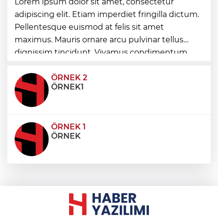
Lorem ipsum dolor sit amet, consectetur
başladı
adipiscing elit. Etiam imperdiet fringilla dictum.
Pellentesque euismod at felis sit amet
maximus. Mauris ornare arcu pulvinar tellus
Toplu taşımaya sıkı denetim
dignissim tincidunt. Vivamus condimentum
ultricies dictum. Donec id odio posuere,
condimentum eros et, faucibus sapien. Praese
ÖRNEK 2
ÖRNEK1
ÖRNEK 1
ÖRNEK