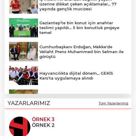
üzerine dikkat çeken açıklamalar... 77
yaşında gençlik mucizesi
Gaziantep’te bin konut için anahtar
teslimi yapıldı... 5 bin konutluk projeye
temel
Cumhurbaşkanı Erdoğan, Mekke'de
Veliaht Prens Muhammed bin Selman ile
görüştü
Hayvancılıkta dijital dönem... GEKİS
Kars'ta uygulamaya alındı
Mudanya'da zeytin sineğiyle mücadele
YAZARLARIMIZ
Tüm Yazarlarımız
ÖRNEK 3
Konya Karatay'da Kur'an kurslarında dart
ÖRNEK 2
turnuvası heyecanı