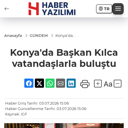
TR
Anasayfa
GÜNDEM
Konya'da
Başkan Kılca
vatandaşlarla
Konya'da Başkan Kılca
buluştu
vatandaşlarla buluştu
Haber Giriş Tarihi: 03.07.2026 15:06
Haber Güncellenme Tarihi: 03.07.2026 15:06
Kaynak: IGF