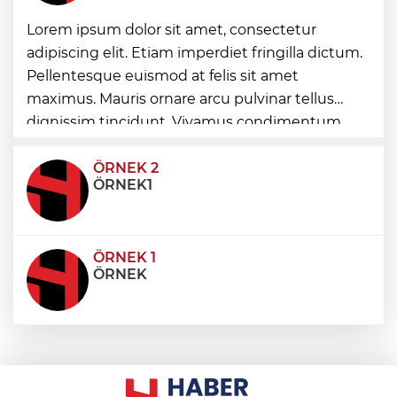
Motosiklet Kulübü'nden hayati uyarılar:
Lorem ipsum dolor sit amet, consectetur
Kask tercih değil, zorunluluktur
adipiscing elit. Etiam imperdiet fringilla dictum.
Pellentesque euismod at felis sit amet
Balıkesir’de kadın muhtarlar dayanışma
maximus. Mauris ornare arcu pulvinar tellus
kahvaltısında
dignissim tincidunt. Vivamus condimentum
ultricies dictum. Donec id odio posuere,
condimentum eros et, faucibus sapien. Praese
ÖRNEK 2
ÖRNEK1
ÖRNEK 1
ÖRNEK