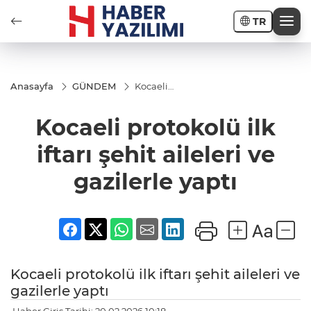
TR
Anasayfa
GÜNDEM
Kocaeli
protokolü
ilk iftarı
Kocaeli protokolü ilk
şehit
aileleri ve
gazilerle
iftarı şehit aileleri ve
yaptı
gazilerle yaptı
Kocaeli protokolü ilk iftarı şehit aileleri ve
gazilerle yaptı