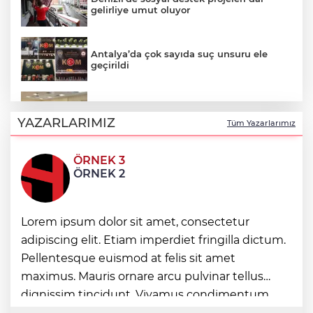
gelirliye umut oluyor
Antalya’da çok sayıda suç unsuru ele
geçirildi
Batman Sason Devlet'te çalışanların
talepleri dinlendi
YAZARLARIMIZ
Tüm Yazarlarımız
ÖRNEK 3
Gaziantep’te Yaz Kur’an Kursu
ÖRNEK 2
öğrencilerine bisikletli ödül
Lorem ipsum dolor sit amet, consectetur
Ormanya’da doğanın farklı yüzü
adipiscing elit. Etiam imperdiet fringilla dictum.
Pellentesque euismod at felis sit amet
maximus. Mauris ornare arcu pulvinar tellus
İstanbul’da suç çetelerine operasyon!
dignissim tincidunt. Vivamus condimentum
ultricies dictum. Donec id odio posuere,