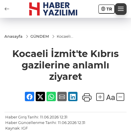
TR
Anasayfa
GÜNDEM
Kocaeli
İzmit'te
Kıbrıs
Kocaeli İzmit'te Kıbrıs
gazilerine
anlamlı
ziyaret
gazilerine anlamlı
ziyaret
Haber Giriş Tarihi: 11.06.2026 12:31
Haber Güncellenme Tarihi: 11.06.2026 12:31
Kaynak: IGF