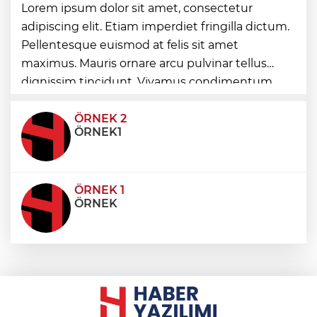
Türk Tarih Kurumu’ndan tarihi içerikler
Lorem ipsum dolor sit amet, consectetur
tek platformda
adipiscing elit. Etiam imperdiet fringilla dictum.
Pellentesque euismod at felis sit amet
Türkiye ile Vietnam arasında 'hava'da
maximus. Mauris ornare arcu pulvinar tellus
yeni dönem... Sefer kapasitesi artırıldı
dignissim tincidunt. Vivamus condimentum
ultricies dictum. Donec id odio posuere,
condimentum eros et, faucibus sapien. Praese
ÖRNEK 2
ÖRNEK1
ÖRNEK 1
ÖRNEK