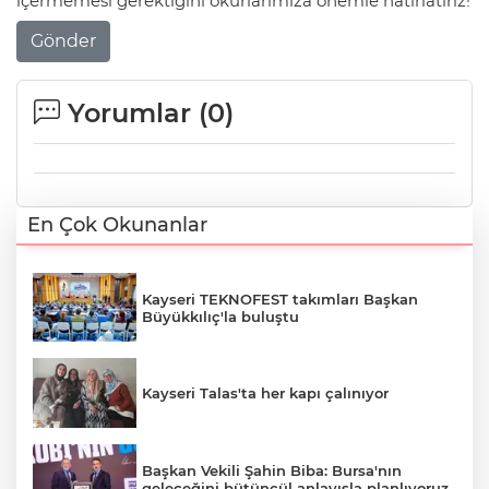
içermemesi gerektiğini okurlarımıza önemle hatırlatırız!
Gönder
Yorumlar (
0
)
En Çok Okunanlar
Kayseri TEKNOFEST takımları Başkan
Büyükkılıç'la buluştu
Kayseri Talas'ta her kapı çalınıyor
Başkan Vekili Şahin Biba: Bursa'nın
geleceğini bütüncül anlayışla planlıyoruz