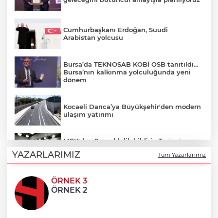
Cumhurbaşkanı Erdoğan, Suudi
Arabistan yolcusu
Bursa’da TEKNOSAB KOBİ OSB tanıtıldı...
Bursa’nın kalkınma yolculuğunda yeni
dönem
Kocaeli Darıca’ya Büyükşehir'den modern
ulaşım yatırımı
MGK'dan 8 maddelik bildiri... Terörsüz
Türkiye, bölgesel güvenlik ve Gazze
YAZARLARIMIZ
Tüm Yazarlarımız
mesajı
ÖRNEK 3
Yakıt barcı filosuna iki yeni gemi
ÖRNEK 2